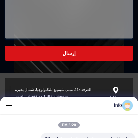
إرسال
الغرفة 118، مبنى شيمينغ للتكنولوجيا، شمال بحيرة
سونغشان CBD، دونغغغوان، الصين
Address
info
3:20 PM
info@gdpowerplus.com
E-mail