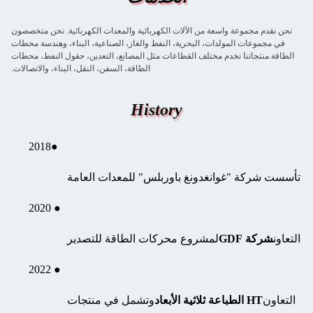
نحن نقدم مجموعة واسعة من الآلات الكهربائية والمعدات الكهربائية. نحن متخصصون
في مجموعات المولدات، البحرية، النفط والغاز، الصناعية، البناء، وهندسة محطات
الطاقة.منتجاتنا تخدم مختلف القطاعات مثل المصانع، التعدين، حقول النفط، محطات
الطاقة، السفن، النقل، البناء، والاتصالات.
History
2018
●
تأسست شركة "غوانغدونغ باوربلس" للمعدات العامة
● 2020
التعاون
شركة GDF
لمشروع محركات الطاقة للتصدير
● 2022
التعاون
HT الطباعة ثلاثية الأبعاد
وتشمل في منتجات