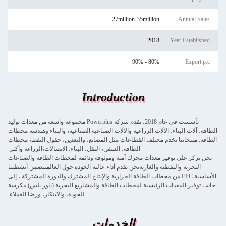
27million-35million
Annual Sales
2018
Year Established
80% - 90%
Export p.c
Introduction
تأسست في عام 2018، تقدم شركة Powerplus مجموعة واسعة من معدات توليد
الطاقة، آلات البناء، الآلات الزراعية والآلات الصناعية.الصناعية، والبناء وهندسة محطات
الطاقة. منتجاتنا تخدم مختلف القطاعات مثل المصانع، والتعدين، حقول النفط، محطات
الطاقة، السفن، النقل، البناء، الاتصالات،الزراعة وأكثر.
نحن نركز على توفير معدات محرك آمنة وموثوقة ودائمة لمحطات الطاقة والصناعات
البحرية والنفطية والغازيةنحن نقدم أداء عالية الجودة حول العالمتتضمن أنشطتنا
الأساسية EPC من محطات الطاقة الحرارية والإنتاج المشترك والدورة المشتركة ، إلى
جانب توفير المعدات الرئيسية لمحطات الطاقة والمشاريع البحرية.(باور بلس) مكرسة
للجودة، والابتكار، ورضا العملاء.
الخدمات