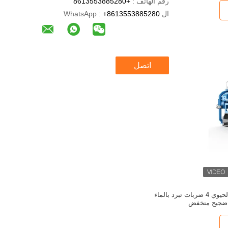
رقم الهاتف :
+8613553885280
ال WhatsApp :
+8613553885280
اتصل
مجموعة مولد الغاز الحيوي 4 ضربات تبرد بالماء
ضجيج منخفض