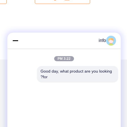
info
3:22 PM
Good day, what product are you looking 
for?
الاقسام
حول نا
مولد ديزل
مولد الغاز
مولد الغاز الحيوي
مولد وقود مزدوج