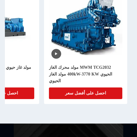
MWM TCG2032 مولد محرك الغاز
مولد غاز حيوي 1000 كيلوواط 1 ميجاوات
الحيوي 400kW-3770 KW مولد الغاز
غاز حيوي كبير
الحيوي
ى أفضل سعر
احصل على أفضل سعر