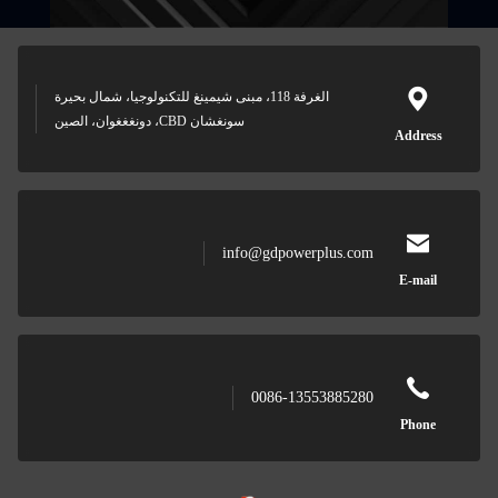
الغرفة 118، مبنى شيمينغ للتكنولوجيا، شمال بحيرة
سونغشان CBD، دونغغغوان، الصين
info@gdpowerpl
0086-13553