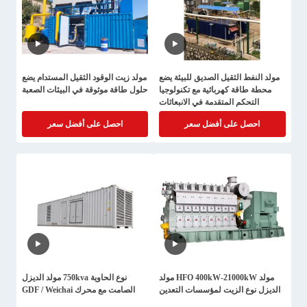
مولد النفط الثقيل الصديق للبيئة يضع
مولد زيت الوقود الثقيل المستدام يضع
محطة طاقة كهربائية مع تكنولوجيا
حلول طاقة موثوقة في البيئات الصعبة
التحكم المتقدمة في الانبعاثات
احصل على أفضل سعر
احصل على أفضل سعر
مولد HFO 400kW-21000kW مولد
نوع الحاوية 750kva مولد الديزل
الديزل نوع الزيت لمؤسسات التعدين
الصامت مع محرك GDF / Weichai