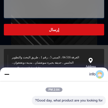
إرسال
الغرفة 516-04 ، المبنى 5 ، رقم 1 ، طريق البحث والتطوير
الخامس ، حديقة بحيرة سونغشان ، مدينة دونغغغوان ،
Address
مقاطعة قوانغدونغ ، الصين
info
2:04 PM
info@gdpowerplus.com
E-mail
Good day, what product are you looking for?