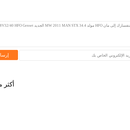
إرسا
أكثر م