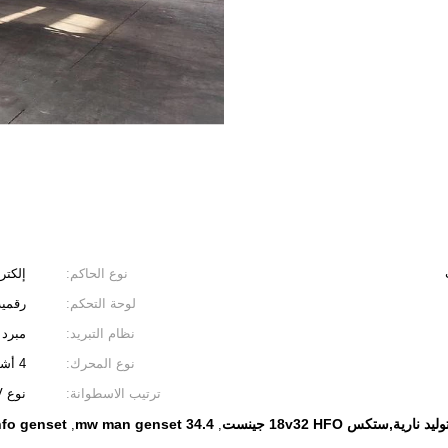
نوع الحاكم:
إلكتر
لوحة التحكم:
رقمية
نظام التبريد:
مبرد 
نوع المحرك:
4 أشواط، شاحن توربيني
ترتيب الاسطوانة:
نوع V
hfo genset
34.4 mw man genset
,
,