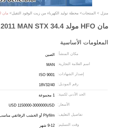
منزل
>
المنتجات
>
محطة توليد الكهرباء من زيت الوقود الثقيل
>
مان HFO مولد 34.4 MW 2011 MAN STX الجديد 18V32/40 HFO Genset
مان HFO مولد 34.4 MW 2011 MAN STX الجديد 18V32/40 HFO Genset
المعلومات الأساسية
مكان المنشأ:
الصين
اسم العلامة التجارية:
MAN
إصدار الشهادات:
ISO 9001
رقم الموديل:
18V32/40
الحد الأدنى لكمية:
1 مجموعة
الأسعار:
USD 1150000-3000000USD
تفاصيل التغليف:
Plyfilm أو الخشب الرقائقي مناسب للشحن البحري
وقت التسليم:
9-12 شهر