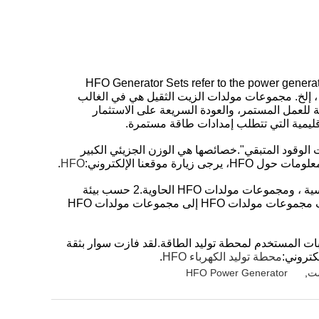
HFO Generator Sets refer to the power generati
زيت هروليس الإطارات ، إلخ. مجموعات مولدات الزيت الثقيل هي في الغالب
للعمل المستمر، والعودة السريعة على الاستثمار
قليمية التي تتطلب إمدادات طاقة مستمرة.
اسم "زيت الوقود المتبقي".خصائصها هي الوزن الجزيئي الكبير
.
HFO
تصنيف مجموعات مولدات HFO: 1 وفقًا لاستخداماتها ، يمكن تصنيف مجموعات مولدات HFO إلى مجموعات مولدات HFO القياسية ، ومجموعات مولدات HFO الحاوية.2 حسب بيئة
التشغيل، يمكن تصنيف مجموعات مولدات HFO إلى مجموعات مولدات HFO ثابتة ومجموعات مولدات HFO بحرية ؛يمكن تصنيف مجموعات مولدات HFO إلى مجموعات مولدات HFO
طلبات المستخدم لمحطة توليد الطاقة.لقد فازت سوار بثقة
كتروني:
محطة توليد الكهرباء HFO
.
HFO Power Generator
,