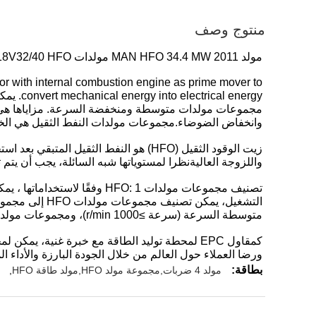
منتوج وصف
مولد MAN HFO 34.4 MW 2011 مولدات MAN STX 18V32/40 HFO الجديدة
tor with internal combustion engine as prime mover to
energy
مجموعات مولدات متوسطة ومنخفضة السرعة. مزاياها هي انخ
وانخفاض الضوضاء.مجموعات مولدات النفط الثقيل هي الخيار
زيت الوقود الثقيل (HFO) هو النفط الثق
واللزوجة العاليةنظرا لمستوياتها شبه السائلة، يجب أن يتم تسخين HFO مسبقًا لجعلها قابلة للاشتعال في المحركات. لمزيد من المعلومات حول HFO، يرجى زيارة 
متوسطة السرعة (سرعة ≥1000 r/min)، ومجموعات مولدات HFO منخفضة السرعة (سرعة أقل من 400 دورة في الدقيقة).
كمقاول EPC لمحطة توليد الطاقة مع خبرة غنية،
ورضا العملاء حول العالم من خلال الجودة البارزة والأداء 
بطاقة:
مولد 4 ضربات,مجموعة مولد HFO,مولد طاقة HFO
,