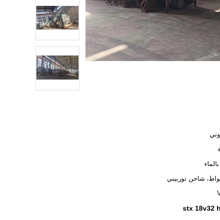
وني
بالماء
stx 18v32 