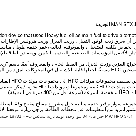
on device that uses Heavy fuel oil as main fuel to drive alterna
convert mechanical energy into electrical . يمكن أن يحرق زيت الوقود الثقيل ، وزيت الديزل و
فاض تكلفة التشغيل ، والموثوقية العالية ،عمر خدمة طويل، مناسبة 
 الأفضل للمؤسسات الصناعية والتعدينية الكبيرة ومصادر الطاقة الإ
يل المتبقي بعد استخراج البنزين وزيت الديزل من النفط الخام ، والمعروف أيضًا ب
موقعنا الإلكتروني:
 يمكن لمجموعة سوار توفير خدمة مثالية حول مشروع مفتاح مفتاح وفقا لمت
المتميزلمزيد من المعلومات عن محطات الطاقة، يرجى زيارة موقعنا الإل
34.4 MW HFO جنرات,34.4 موا وحدة توليد نارية,ستكس 18v32 HFO جينست