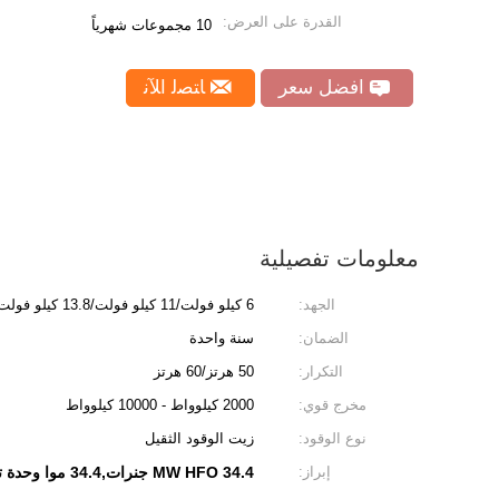
القدرة على العرض:
10 مجموعات شهرياً
افضل سعر
ﺎﺘﺼﻟ ﺍﻶﻧ
معلومات تفصيلية
الجهد:
6 كيلو فولت/11 كيلو فولت/13.8 كيلو فولت
الضمان:
سنة واحدة
التكرار:
50 هرتز/60 هرتز
مخرج قوي:
2000 كيلوواط - 10000 كيلوواط
نوع الوقود:
زيت الوقود الثقيل
إبراز:
34.4 MW HFO جنرات,34.4 موا وحدة توليد نارية,ستكس 18v32 HFO جينست