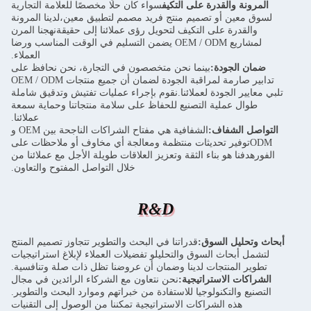
المرونة والقدرة على التكيف
سواء كان حلًا مخصصًا للعلامة التجارية
لسوق معين أو تصميم منتج فريد مصمم لتطبيق معين،لدينا المرونة
والقدرة على التكيف لتحويل رؤى عملائنا إلى حقيقةنهجنا المرن
لمشاريع OEM / ODM يضمن التسليم في الوقت المناسب ورضا
العملاء.
ضمان الجودة:
بينما نحن متخصصون في التجارة، نحن نحافظ على
تدابير صارمة لمراقبة الجودة لضمان أن جميع منتجات OEM / ODM
تلبي معايير الجودة لعملائنا.نقوم بإجراء عمليات تفتيش وتدقيق شاملة
طوال عملية التصنيع للحفاظ على سلامة منتجاتنا وحماية سمعة
عملائنا.
التواصل الشفاف:
الشفافية هي مفتاح الشراكات الناجحة بين OEM و
ODMتوفير تحديثات منتظمة ومعالجة أي مخاوف أو ملاحظات على
الفورهدفنا هو بناء الثقة وتعزيز العلاقات طويلة الأجل مع عملائنا من
خلال التواصل المفتوح والتعاون.
R&D
أبحاث وتحليل السوق:
قدراتنا في البحث والتطوير تتجاوز تصميم المنتج
لتشمل أبحاث السوق والتحليلو تفضيلات العملاء لإبلاغ استراتيجيات
تطوير المنتجات لدينا وضمان أن عروضنا تظل ذات صلة وتنافسية.
الشراكات الاستراتيجية:
نحن نتعاون مع الشركاء الرائدين في مجال
التصنيع والتكنولوجيا للاستفادة من خبراتهم وموارد البحث والتطوير.
هذه الشراكات الاستراتيجية تمكننا من الوصول إلى التقنيات