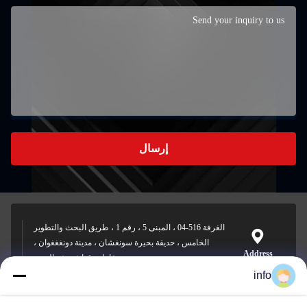
إرسال
الغرفة 516-04 ، المبنى 5 ، رقم 1 ، طريق البحث والتطوير
الخامس ، حديقة بحيرة سونغشان ، مدينة دونغغغوان ،
Address
مقاطعة قوانغدونغ ، الصين
info