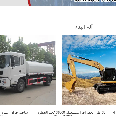
آلة البناء
95hp 5cbm رفيع الزناد شاحنة القمامة دونغفينغ 4
36 طن الحفارات المستعملة 36000 كجم الحفارة