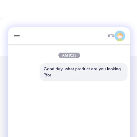
1
info
8:23 AM
Good day, what product are you looking 
for?
الاقسام
حول نا
مولد ديزل
مولد الغاز
مولد الغاز الحيوي
مولد وقود مزدوج