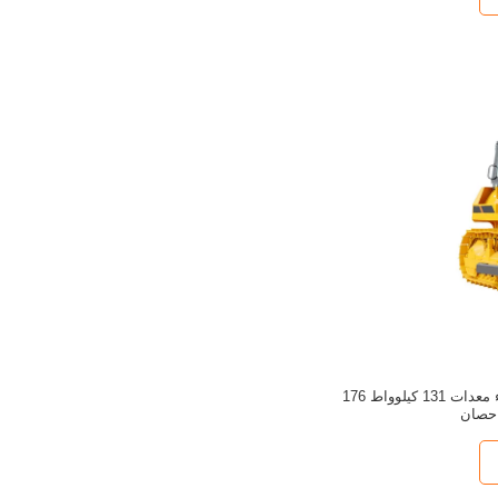
160C جرافة آلة بناء معدات 131 كيلوواط 176
حصان