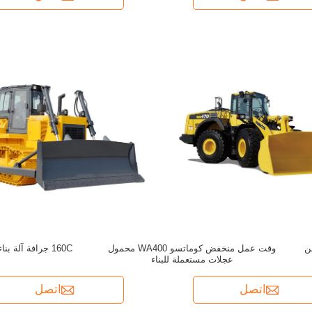
نة الكهربائية 3.5 طن
وقت عمل منخفض كوماتسو WA400 محمول
عجلات مستعملة للبناء
اتصل
اتصل