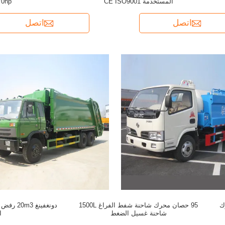
المستخدمة CE ISO9001
 170hp
اتصل
اتصل
رك
95 حصان محرك شاحنة شفط الفراغ 1500L
دونغفينغ
شاحنة غسيل الضغط
ا