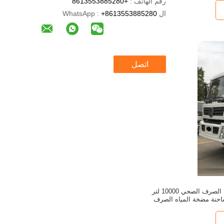
رقم الهاتف :
+8613553885280
ال WhatsApp :
+8613553885280
اتصل
شاحنة امتصاص مياه الصرف الصحي 10000 لتر
حصان شاحنة مضخة المياه الصرف
لصحي