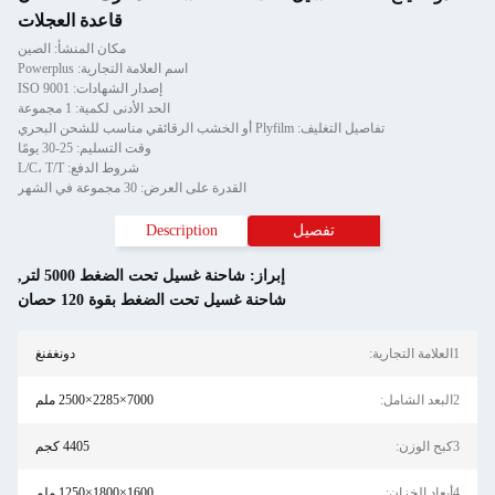
قاعدة العجلات
مكان المنشأ: الصين
اسم العلامة التجارية: Powerplus
إصدار الشهادات: ISO 9001
الحد الأدنى لكمية: 1 مجموعة
تفاصيل التغليف: Plyfilm أو الخشب الرقائقي مناسب للشحن البحري
وقت التسليم: 25-30 يومًا
شروط الدفع: L/C، T/T
القدرة على العرض: 30 مجموعة في الشهر
تفصيل
Description
إبراز:
شاحنة غسيل تحت الضغط 5000 لتر
,
شاحنة غسيل تحت الضغط بقوة 120 حصان
1العلامة التجارية:
دونغفنغ
2البعد الشامل:
7000×2285×2500 ملم
3كبح الوزن:
4405 كجم
4أبعاد الخزان:
1600×1800×1250 ملم