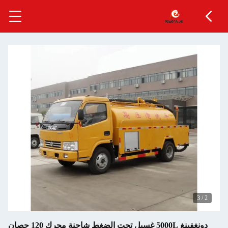
3
/
2
دونغفينغ 5000L غسيل تحت الضغط شاحنة محرك 120 حصان