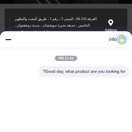
الغرفة 516-04 ، المبنى 5 ، رقم 1 ، طريق البحث والتطوير
الخامس ، حديقة بحيرة سونغشان ، مدينة دونغغغوان ،
Address
مقاطعة قوانغدونغ ، الصين
info
11:41 PM
info@gdpowerplus.com
E-mail
Good day, what product are you looking for?
0086-13553885280
Phone