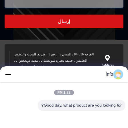
إرسال
الغرفة 516-04 ، المبنى 5 ، رقم 1 ، طريق البحث والتطوير
الخامس ، حديقة بحيرة سونغشان ، مدينة دونغغغوان ،
Address
مقاطعة قوانغدونغ ، الصين
info
1:22 PM
info@gdpowerplus.com
E-mail
Good day, what product are you looking for?
0086-13553885280