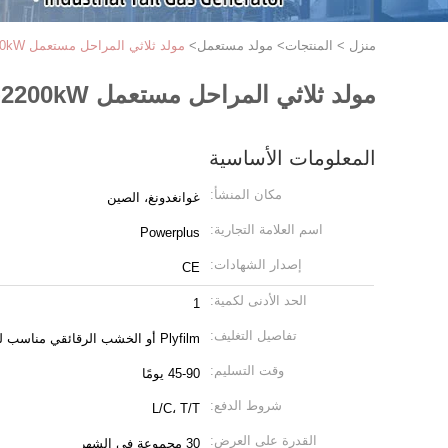
منزل
>
المنتجات
>
مولد مستعمل
>
مولد ثلاثي المراحل مستعمل 30kW-2200kW مولد كهربائي مستعمل
مولد ثلاثي المراحل مستعمل 30kW-2200kW مولد كهربائي مستعمل
المعلومات الأساسية
مكان المنشأ:
غوانغدونغ، الصين
اسم العلامة التجارية:
Powerplus
إصدار الشهادات:
CE
الحد الأدنى لكمية:
1
تفاصيل التغليف:
Plyfilm أو الخشب الرقائقي مناسب للشحن البحري
وقت التسليم:
45-90 يومًا
شروط الدفع:
L/C، T/T
القدرة على العرض:
30 مجموعة في الشهر