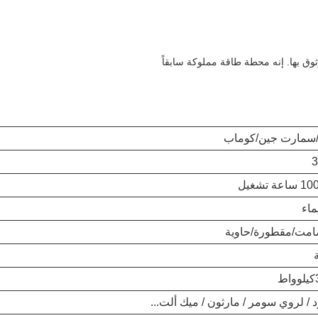
وق بها. إنه محطة طاقة مملوكة سابقاً
/سمارت جين/كوماب
ماء
امت/مقطورة/حاوية
 / لروي سومر / مارثون / ميك ألت...