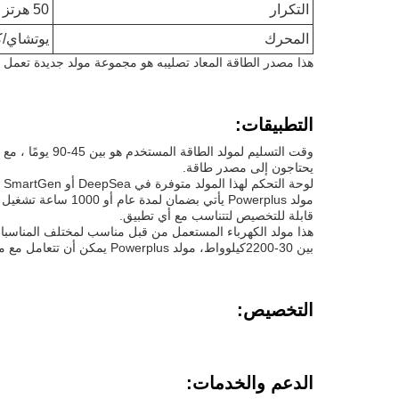
التكرار
50 هرتز / 60 هرتز
المحرك
يوتشاي/كو
هذا مصدر الطاقة المعاد تصليبه هو مجموعة مولد جديدة تعمل 
التطبيقات:
يحتاجون إلى مصدر طاقة.
لوحة التحكم لهذا المولد متوفرة في DeepSea أو SmartGen أو ComAp لضمان سهولة التشغيل. التردد متاح في 50Hz أو 60Hz ، مما يجعله مناسبًا لمجموعة متنوعة من التطبيقات.
مولد Powerplus يأت
قابلة للتخصيص لتتناسب مع أي تطبيق.
هذا مولد الكهرباء المستعمل من قبل مناسب لمختلف المناسبات 
بين 30-2200كيلوواط، مولد Powerplus يمكن أن تتعامل مع مختلف احتياجات الطاقة.
التخصيص:
الدعم والخدمات: