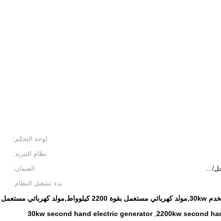
لوحة التحكم:
نظام التبريد:
ل/...
الضمان:
بدء تشغيل النظام:
مل بقوة 30 كيلوواط
30kw second hand electric generator
2200kw second hand
,