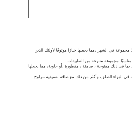
وقت التسليم لمولد الطاقة المستخدم هو بين 45-90 يومًا ، مع شروط الدفع المقدمة على شكل L / C أو T / T. قدرة التوريد لهذا المولد هي 30 مجموعة في الشهر ،مما يجعلها خيارًا موثوقًا لأولئك الذين
 في أنواع مختلفة ، بما في ذلك مفتوحة ، صامتة ، مقطورة ،أو حاوية، مما يجعلها
 في الهواء الطلق، وأكثر من ذلك.مع طاقة تصنيفية تتراوح