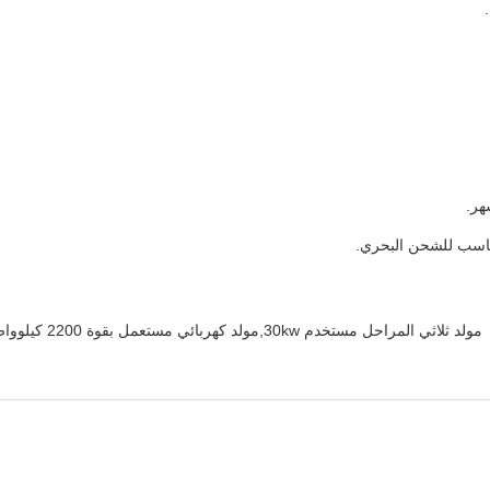
ناسب للشحن البحري.
مولد ثلاثي المراحل مستخدم 30kw,مولد كهربائي مستعمل بقوة 2200 كيلوواط,مولد كهربائي مستعمل بقوة 30 كيلوواط