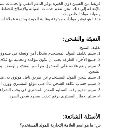
فريقنا من الفنيين ذوي الخبرة يوفر الدعم التقني والخدمات ل
بالإضافة إلى ذلك، نحن نقدم خدمات الصيانة والإصلاح للحفاظ 
وصيانة مولد الخاص بك.
هدفنا هو توفير مولدات موثوقة وعالية الجودة وخدمة عملاء استث
التعبئة والشحن:
تغليف المنتج:
سيتم تغليف المولد المستخدم بشكل آمن وتعبئة في صندوق
جميع الأجزاء الفارغة يجب أن تكون مؤكدة ومحمية مع غلاف 
سيتم وضع علامة على الصندوق مع اسم المنتج، والوصف، و
الشحن:
سيتم شحن المولد المستخدم عن طريق ناقل موثوق به، مثل UPS أو edEx
سيتم حساب تكلفة الشحن بناءً على موقع المشتري ووزن ال
سيتم تقديم وقت التسليم المقدر للمشتري في وقت الشراء.
سيتم إخطار المشتري برقم تعقب بمجرد شحن الطرد.
الأسئلة الشائعة:
س: ما هو اسم العلامة التجارية للمولد المستخدم؟