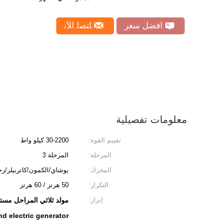
افضل سعر
ﺎﺘﺼﻟ ﺍﻶﻧ
معلومات تفصيلية
تقييم القوة:
30-2200 كيلو واط
المرحلة:
المرحلة 3
المحرك:
يوشاي/الكمون/كاتربيلر/رج
التكرار:
50 هرتز / 60 هرتز
إبراز:
مولد ثلاثي المراحل مستخدم 30kw,مولد كهربائي مستعمل بقوة 2200 كيلوواط,مولد كهربائي مستع
 electric generator