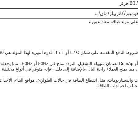
مينز/كاتربيلر/مان/...
على مولد طاقة معاد تدويره
ي بضمان لمدة عام أو 1000 ساعة تشغيل ، مما يمنح العملاء راحة البال. بالإضافة إلى ذلك ، فإنه متوفر
والسيناريوهات، مثل انقطاع الطاقة في حالات الطوارئ، مواقع البناء، الأحداث