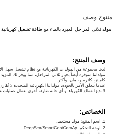
منتوج وصف
مولد ثلاثي المراحل المبرد بالماء مع طاقة تشغيل كهربائية 30-2200 كيلوواط لوحة تحكم بحر عميق
وصف المنتج:
لدينا مجموعة من المولدات الكهربائية مع نظام تشغيل سهل الاستخدام وموثوق به جداً سوا
مولداتنا متوفرة أيضاً بخيار ثلاثي المراحل، مما يوفر لك الم
كامينز، كاتربيلر، مان، وأكثر.
عندما يتعلق الأمر بالجودة، مولداتنا الكهربائية المتجددة لا تُق
لا تدع انقطاع الكهرباء أو أي حالة طارئة أخرى تعطل عمليات ع
الخصائص:
اسم المنتج: مولد مستعمل
لوحة التحكم: DeepSea/SmartGen/ComAp