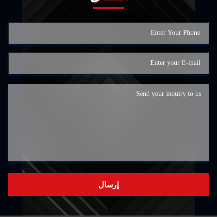
إرسال