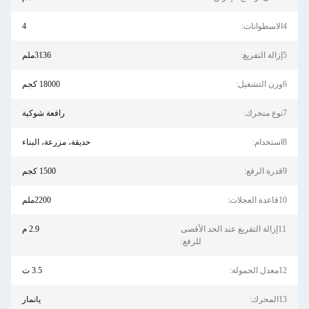
4الاسطوانات:
4
5إزالة التفريغ:
3136ملم
6وزن التشغيل:
18000 كجم
7نوع متحرك:
رافعة شوكية
8استخدام:
حديقة، مزرعة، البناء
9قدرة الرفع:
1500 كجم
10قاعدة العجلات:
2200ملم
11إزالة التفريغ عند الحد الأقصى
2.9 م
للرفع:
12معدل الحمولة:
3.5 ت
13المحرك:
يانمار