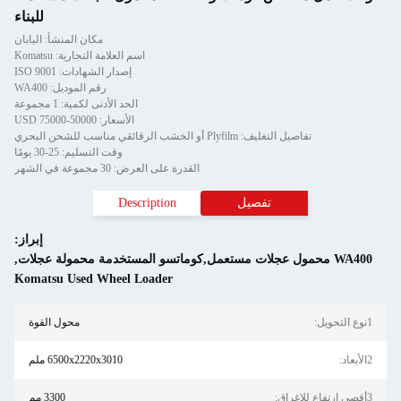
للبناء
مكان المنشأ: اليابان
اسم العلامة التجارية: Komatsu
إصدار الشهادات: ISO 9001
رقم الموديل: WA400
الحد الأدنى لكمية: 1 مجموعة
الأسعار: 50000-75000 USD
تفاصيل التغليف: Plyfilm أو الخشب الرقائقي مناسب للشحن البحري
وقت التسليم: 25-30 يومًا
القدرة على العرض: 30 مجموعة في الشهر
تفصيل
Description
إبراز:
WA400 محمول عجلات مستعمل,كوماتسو المستخدمة محمولة عجلات
,
Komatsu Used Wheel Loader
1نوع التحويل:
محول القوة
2الأبعاد:
6500x2220x3010 ملم
3أقصى ارتفاع للإغراق:
3300 مم