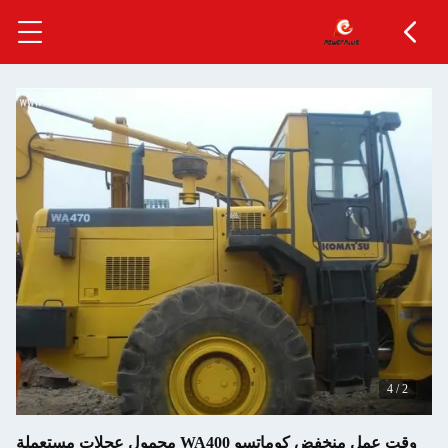
4
/
2
وقت عمل منخفض كوماتسو WA400 محمول عجلات مستعملة