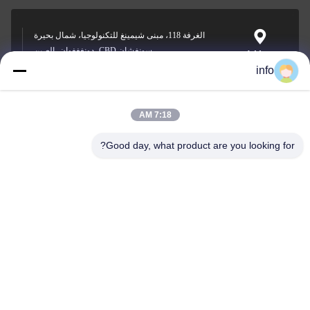
الغرفة 118، مبنى شيمينغ للتكنولوجيا، شمال بحيرة
سونغشان CBD، دونغغغوان، الصين
Address
info
7:18 AM
info@gdpowerplus.com
E-mail
Good day, what product are you looking for?
0086-13553885280
Phone
Guangdong Powerplus General Equipment