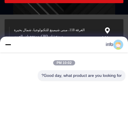
الغرفة 118، مبنى شيمينغ للتكنولوجيا، شمال بحيرة
سونغشان CBD، دونغغغوان، الصين
Address
info
10:02 PM
info@gdpowerplus.com
E-mail
Good day, what product are you looking for?
0086-13553885280
Phone