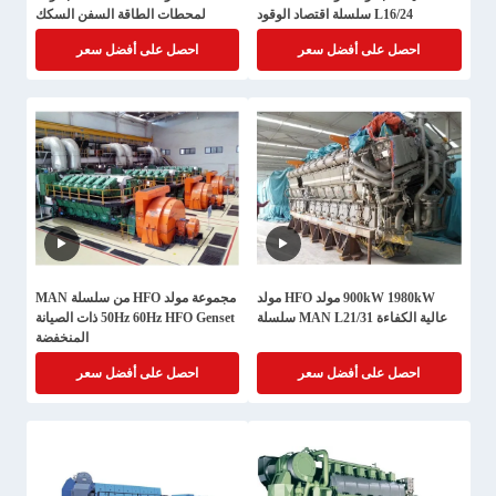
L16/24 سلسلة اقتصاد الوقود
لمحطات الطاقة السفن السكك
الحديدية
احصل على أفضل سعر
احصل على أفضل سعر
900kW 1980kW مولد HFO مولد
مجموعة مولد HFO من سلسلة MAN
عالية الكفاءة MAN L21/31 سلسلة
50Hz 60Hz HFO Genset ذات الصيانة
المنخفضة
احصل على أفضل سعر
احصل على أفضل سعر