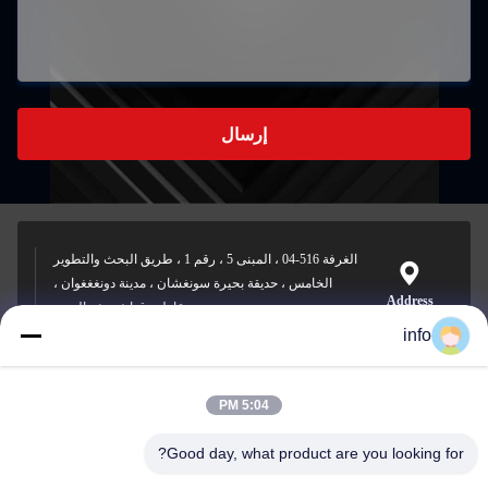
إرسال
الغرفة 516-04 ، المبنى 5 ، رقم 1 ، طريق البحث والتطوير
الخامس ، حديقة بحيرة سونغشان ، مدينة دونغغغوان ،
Address
مقاطعة قوانغدونغ ، الصين
info
5:04 PM
info@gdpowerplus.com
E-mail
Good day, what product are you looking for?