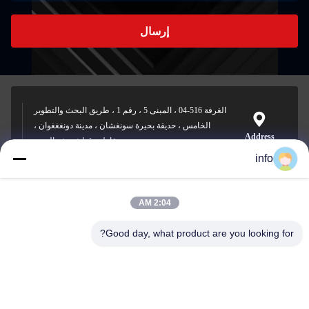
إرسال
الغرفة 516-04 ، المبنى 5 ، رقم 1 ، طريق البحث والتطوير
الخامس ، حديقة بحيرة سونغشان ، مدينة دونغغغوان ،
Address
مقاطعة قوانغدونغ ، الصين
info
2:04 AM
info@gdpowerplus.com
E-mail
Good day, what product are you looking for?
0086-13553885280
Phone