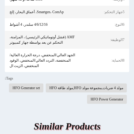
5جهاز التحكم:
Smartgen، ComAp، أعماق البحار، إلخ
6النوع:
4/6/12/16 سلندر، 4 أشواط
AMF (فشل أوتوماتيكي الرئيسي) ، المزامنة،
7الوظيفة:
التحكم عن بعد بواسطة جهاز كمبيوتر
الجهد العالي/المنخفض، درجة الحرارة العالية/
8الحماية:
المنخفضة، التردد العالي/المنخفض، الوقود
المنخفض، الزيت ال
Tags:
مولد 4 ضربات,مجموعة مولد HFO,مولد طاقة HFO
HFO Generator set
HFO Power Generator
Similar Products