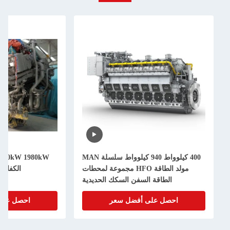
400 كيلوواط 940 كيلوواط سلسلة MAN
مولد الطاقة HFO مجموعة لمحطات
الكفاءة MAN L21/31 سلسلة
الطاقة السفن السكك الحديدية
احصل على أفضل سعر
احصل على أفض