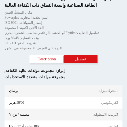
الطاقة الصناعية واسعة النطاق ذات الكفاءة العالية
مكان المنشأ: الصين
اسم العلامة التجارية: Powerplus
إصدار الشهادات: ISO 9001
الحد الأدنى لكمية: 1 مجموعة
تفاصيل التغليف: Plyfilm أو الخشب الرقائقي مناسب للشحن البحري
وقت التسليم: 45-60 يوما
شروط الدفع: L/C، T/T
القدرة على العرض: 30 مجموعة في الشهر
تفصيل
Description
إبراز:
مجموعة مولدات عالية الكفاءة
,
مجموعة مولدات متعددة الاستخدامات
1محرك ديزل:
يوشاي
2فرينكوسي:
50/60 هرتز
3ترتيب الاسطوانة:
مضمنة / نوع V
4وارنت:
1000 ساعة أو 12 شهرًا