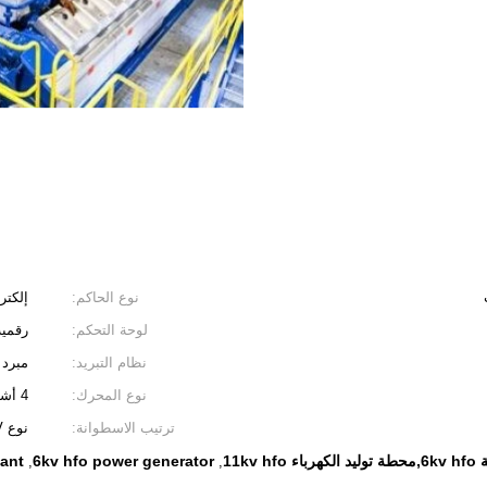
نوع الحاكم:
إلكتر
لوحة التحكم:
رقمية
نظام التبريد:
مبرد 
نوع المحرك:
4 أشواط، شاحن توربيني
ترتيب الاسطوانة:
نوع V
lant
6kv hfo power generator
,
,