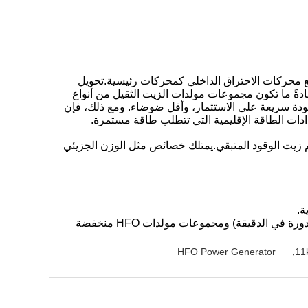
التحول مع محركات الاحتراق الداخلي كمحركات رئيسية.تحويل
 عادةً ما تكون مجموعات مولدات الزيت الثقيل من أنواع
دة سريعة على الاستثمار، وأقل ضوضاء. ومع ذلك، فإن
ادات الطاقة الإقليمية التي تتطلب طاقة مستمرة.
أيضًا باسم زيت الوقود المتبقي.يمتلك خصائص مثل الوزن الجزيئي
3ووفقاً لسرعة المحرك ، يمكن تصنيف مجموعات مولدات HFO إلى مجموعات مولدات HFO متوسطة السرعة (سرعة ≥ 1000 دورة في الدقيقة) ومجموعات مولدات HFO منخفضة
HFO Power Generator
,