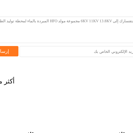
إرسا
أكثر م