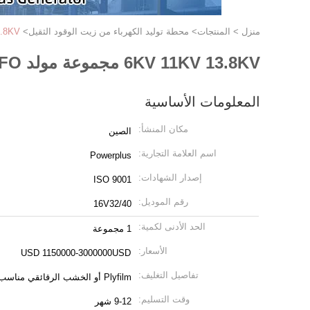
منزل
>
المنتجات
>
محطة توليد الكهرباء من زيت الوقود الثقيل
>
6KV 11KV 13.8KV مج
6KV 11KV 13.8KV مجموعة مولد HFO المبردة بالماء لمحطة توليد الطاقة
المعلومات الأساسية
مكان المنشأ:
الصين
اسم العلامة التجارية:
Powerplus
إصدار الشهادات:
ISO 9001
رقم الموديل:
16V32/40
الحد الأدنى لكمية:
1 مجموعة
الأسعار:
USD 1150000-3000000USD
تفاصيل التغليف:
Plyfilm أو الخشب الرقائقي مناسب للشحن البحري
وقت التسليم:
9-12 شهر