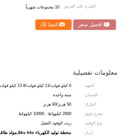
القدرة على العرض:
10 مجموعات شهرياً
افضل سعر
ﺎﺘﺼﻟ ﺍﻶﻧ
معلومات تفصيلية
الجهد:
6 كيلو فولت/11 كيلو فولت/13.8 كيلو فولت
الضمان:
سنة واحدة
التكرار:
50 هرتز/60 هرتز
مخرج قوي:
2000 كيلوواط - 10000 كيلوواط
نوع الوقود:
زيت الوقود الثقيل
إبراز:
محطة توليد الكهرباء 6kv hfo,مولد طاقة 6kv hfo,محطة توليد الكهرباء 11kv hfo