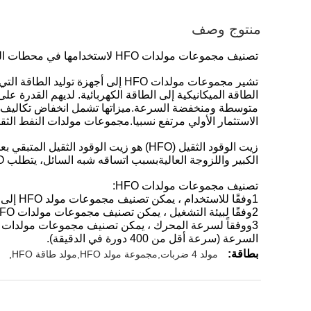
منتوج وصف
تصنيف مجموعات مولدات HFO لاستخدامها في محطات الطاقة ذات الطاقة الهائلة وتكلفة الوقود المنخفضة
تشير مجموعات مولدات HFO إلى أج
الطاقة الميكانيكية إلى الطاقة الكهربائية. لديهم القدرة ع
متوسطة ومنخفضة السرعة.ميزاتها تشمل انخفاض تكاليف ال
الاستثمار الأولي مرتفع نسبيا.مجموعات مولدات النفط الثقي
زيت الوقود الثقيل (HFO) هو زيت الوقو
الكبير واللزوجة العاليةبسبب اتساقه شبه السائل، يتطلب HFO التسخين المسبق لجعله قابلاً للاشتعال في المحركات.
تصنيف مجموعات مولدات HFO:
1وفقًا للاستخدام ، يمكن تصنيف مجموعات مولد HFO إلى مجموعات مولد HFO القياسية ومجموعات مولد HFO الحاوية.
2وفقًا لبيئة التشغيل ، يمكن تصنيف مجموعات مولدات HFO إلى مجموعات مولدات HFO الثابتة ومجموعات مولدات HFO البحرية.
السرعة (سرعة أقل من 400 دورة في الدقيقة).
بطاقة:
مولد 4 ضربات,مجموعة مولد HFO,مولد طاقة HFO
,