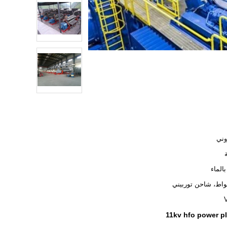
وني
بالماء
11kv hfo power p