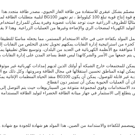
عدّل للطاقة الخضراء، مصمّم بشكل عبقري للاستفادة من طاقة الغاز الحيوي، مصدر طاقة مت
حدة لإنتاج الغاز الحيوي المستدام، يعد Powerplus BG100 مثاليًا للظروف الزراعية حيث توجد نفايات عضوية وفي
لتوليد الكهرباء لمضخات الري والإضاءة وغيرها من العمليات الزراعية. وهذا لا 
م التبريد المبرد بالماء في Powerplus BG100 أن يعمل المولد بكفاءة حتى في حالة الاستخدام المستمر، مما ي
 كجزء من استراتيجية إدارة النفايات.يمكنهم تحويل تحدي التخلص من النفايات إل
لى ذلك، فإن خروج التردد 50 هرتز من BG100 يجعلها متوافقة مع الأنظمة الكهربائية في العديد من البلدان، و
تي يتم جمعها من الأسر والشركاتهذا ليس فقط يساعد المدن على إدارة النفايات 
ن للمشاريع المجتمعية الاستفادة من Powerplus BG100. يمكن للمجتمعات خارج الشبكة أو أولئك الذين لديهم إمدا
ع، يمكن لهذه المناطق تحسين استقلالها في مجال الطاقة ومرونتها، وكل ذلك مع 
في حالات الطوارئ والمناطق النائية حيث مصادر الطاقة التقليدية غير قابلة ل
 أن العمليات الحيوية يمكن أن تستمر دون انقطاع.
لد الغاز الحيوي Powerplus BG100 هو حل متعدد الاستخدامات وقوي لمجموعة متنوعة من السيناريوهات حي
ص يتطلع إلى الاستثمار في جهاز ميثانة الطاقة الخضراء لتوليد الطاقة المستدامة و
ي
مصمم للكفاءة والاستدامة من الصين، هذا المولد هو شهادة للجودة مع شهادة ISO 9001.