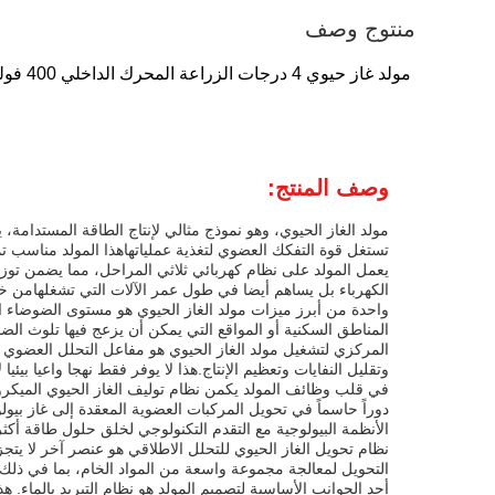
منتوج وصف
مولد غاز حيوي 4 درجات الزراعة المحرك الداخلي 400 فولت تردد 50 هرتز
وصف المنتج:
مولد الغاز الحيوي، وهو نموذج مثالي لإنتاج الطاقة المستدامة،
تستغل قوة التفكك العضوي لتغذية عملياتهاهذا المولد مناسب ت
يعمل المولد على نظام كهربائي ثلاثي المراحل، مما يضمن توزيعً
الكهرباء بل يساهم أيضا في طول عمر الآلات التي تشغلهامن خ
واحدة من أبرز ميزات مولد الغاز الحيوي هو مستوى الضوضاء 
المناطق السكنية أو المواقع التي يمكن أن يزعج فيها تلوث الضوض
المركزي لتشغيل مولد الغاز الحيوي هو مفاعل التحلل العضوي ال
وتقليل النفايات وتعظيم الإنتاج.هذا لا يوفر فقط نهجا واعيا بيئيا
في قلب وظائف المولد يكمن نظام توليف الغاز الحيوي الميكرو
دوراً حاسماً في تحويل المركبات العضوية المعقدة إلى غاز بيول
الأنظمة البيولوجية مع التقدم التكنولوجي لخلق حلول طاقة أكثر
نظام تحويل الغاز الحيوي للتحلل الاطلاقي هو عنصر آخر لا يتجزأ
التحويل لمعالجة مجموعة واسعة من المواد الخام، بما في ذلك ا
أحد الجوانب الأساسية لتصميم المولد هو نظام التبريد بالماء. ه