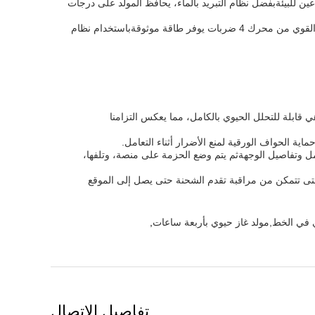
اعين للبيئةبفضل نظام التبريد بالماء، يحافظ المولد على درجات
تم تصميم مولد الغاز الحيوي Powerplus للتشغيل الهادئ ، ويضم مستوى ضجيج ≤75 DB (((A) ، مما يخلق بيئة أكثر راحة وأقل اضطرابًا.النوع القوي من محرك 4 ضربات يوفر طاقة موثوقةباستخدام نظام
ي قابلة للتحلل الحيوي بالكامل، مما يعكس التزامنا
ية الحواف الورقية لمنع الأضرار أثناء التعامل.
امل وتفاصيل الوجهةثم يتم وضع الحزمة على منصة، وتلفها،
حتى تتمكن من مراقبة تقدم الشحنة حتى يصل إلى الموقع
وي في الخط,مولد غاز حيوي بأربعة ساعات
,
تفاصيل الاتصال