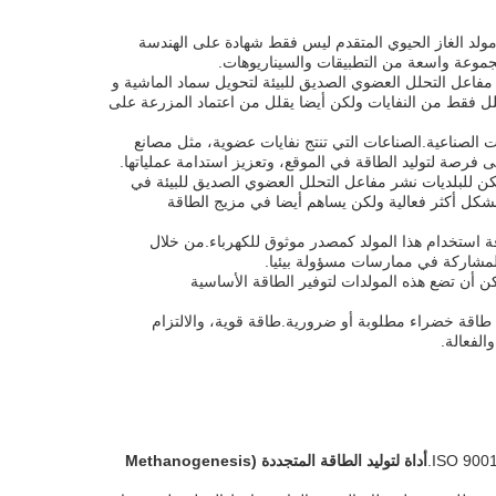
جدد.هذا مولد الغاز الحيوي المتقدم ليس فقط شهادة على الهندسة
رة.يمكن للمزارع استخدام مفاعل التحلل العضوي الصديق للبيئة لتحويل سماد الماشية و
يقلل فقط من النفايات ولكن أيضا يقلل من اعتماد المزرعة على
جعله مناسبًا للتطبيقات الصناعية.الصناعات التي تنتج نفايات عضوية، مثل مصانع
ى فرصة لتوليد الطاقة في الموقع، وتعزيز استدامة عملياتها.
توسيع نطاق تطبيقها.يمكن للبلديات نشر مفاعل التحلل العضوي الصديق للبيئة في
بشكل أكثر فعالية ولكن يساهم أيضا في مزيج الطاقة
دات كهربائية غير موثوقة استخدام هذا المولد كمصدر موثوق للكهرباء.من خلال
المشاركة في ممارسات مسؤولة بيئيا.
لوصول، يمكن أن يكون BG100 منقذ الحياة.المنظمات الإغاثية يمكن أن تضع هذه المولدات لتوفير الطاقة الأساسية
ث يتم التوصل إلى طاقة خضراء مطلوبة أو ضرورية.طاقة قوية، والالتزام
الفعالة.
أداة لتوليد الطاقة المتجددة (Methanogenesis