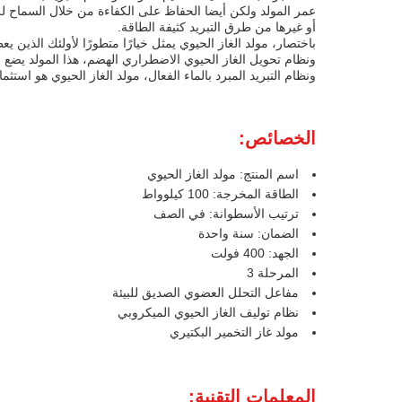
عمر المولد ولكن أيضا الحفاظ على الكفاءة من خلال السماح للمو
أو غيرها من طرق التبريد كثيفة الطاقة.
باختصار، مولد الغاز الحيوي يمثل خيارًا متطورًا لأولئك الذين 
ونظام تحويل الغاز الحيوي الاضطراري الهضم، هذا المولد يضع م
ونظام التبريد المبرد بالماء الفعال، مولد الغاز الحيوي هو است
الخصائص:
اسم المنتج: مولد الغاز الحيوي
الطاقة المخرجة: 100 كيلوواط
ترتيب الأسطوانة: في الصف
الضمان: سنة واحدة
الجهد: 400 فولت
المرحلة 3
مفاعل التحلل العضوي الصديق للبيئة
نظام توليف الغاز الحيوي الميكروبي
مولد غاز التخمير البكتيري
المعلمات التقنية: