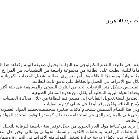
 يقف في طليعة التقدم التكنولوجي مع التزامها بحلول صديقة للبيئة وكفاءة.هذا 
ماما لتلبية الطلب على الطاقة من مجموعة واسعة من التطبيقات، من المزارع ال
ا متوازنًا ومستقرًا للطاقة وهو أمر ضروري لفعالية تشغيل المعدات الكهربائية
لال منع الإفراط في الحمل والحفاظ على تدفق ثابت للطاقة.
المنخفض بشكل مثير للإعجاب.الحد من التلوث الصوتي والمساهمة في بيئة أكث
اء الحياة البرية المحلية أو يقلل من هدوء المناظر الطبيعية.
صديق للبيئة.تحويل النفايات إلى مصدر قيم للطاقةمن خلال محاكاة العمليات الط
 لإنتاج الطاقة ولكن يوفر أيضا حل عملي لإدارة النفايات.
بي هذا النظام المدهش يستخدم كائنات صغيرة متخصصةتحطيم المواد العضوية من 
وجي غني بالميثان، والذي يتم استخدامه بعد ذلك كمصدر للوقود المتجدد للمولد.
 نظافة.
 يزيد من كفاءة مولد الغاز الحيوي من خلال توفير بيئة خاضعة للرقابة للتحلل ال
لمخلفات الزراعية، ومخلفات الأغذية، والسماد الحيواني،وبالتالي توفير حل مت
ذا النظام يدير بكفاءة درجة حرارة تشغيل المولد.منع الإفراط في الحرارة وضمان ا