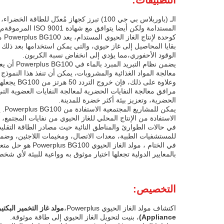
التطبيقات:
الـ (باوربلاس بي جي 100) تبرز كجهاز مُ
المستدامة ولكن أيضا يتوافق مع شهادة ISO 9001 المرموقةمع قوة إنتاج قوية تبلغ 100 كيلوواط ، تم تجهيز BG100 لتلبية متطلبات الطاقة لمجموعة واسعة من التطبيقات والسيناريوهات.
كو
بقايا المحاصيل إلى غاز حيوي، والتي يمكن استخدامها بعد ذلك 
الوقود الأحفوري،مما يؤدي إلى انخفاض نسبة الكربون.
يضمن نظا
معالجة المواد الغذائية والمشروبات، يمكن أن تنفذ هذا النموذج
وعلاوة ع
مرافق معالجة النفايات الحضرية لمعالجة النفايات العضوية ال
الحضرية، وتعزيز بيئة أكثر خضرة للمدينة.
يمك
الاستفادة من الإنتاج المحلي للغاز الحيوي من نفايات المجتم
للمستشفيات الطبية، معدات الاتصال، ومخيمات اللاجئين، وضمان
في الختام ، مو
بالمعايير الدولية تجعلها اختيار موثوق به وواعية للبيئة لأي شخ
التخصيص:
اكتشاف مولد الغاز الحيوي Powerplus،
مولد غاز التخمير البكتير
Appliance)
، بنيت لتحويل الغاز الحيوي إلى طاقة موثوقة.