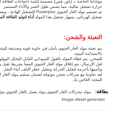
مولداتنا الخاصة بـ (باور بلس) مصممة لتلبية احتياجات الطاقة ا
حرارة تشغيل مثالية، مما يضمن طول العمر والأداء المستمر.
تشغيل كهربائي، يسهل تشغيل هذا المولد.
أداة لتوليد الطاقة المتجددة (s Appliance
التعبئة والشحن:
يتم تعبئة مولد الغاز الحيوي بأمان في حاوية قوية وصديقة للبي
بالاستدامة البيئية.
للشحن، يتم غطاء المولد بالفول السوداني القابل للتحلل البيول
قبل الإرسال، يتم إغلاق مولد الغاز الحيوي المعبأ بشريط ثقيل
وتأمينها بأحزمة لتقليل الحركة وتقليل خطر التلف أثناء النقل.
لقد تعاوننا مع شركات شحن موثوقة لضمان تسليم مولد الغاز 
المحدد الخاص بك.
بطاقة:
مولد محركات الغاز الحيوي,مولد يعمل بالغاز الحيوي,مولد
biogas diesel generator