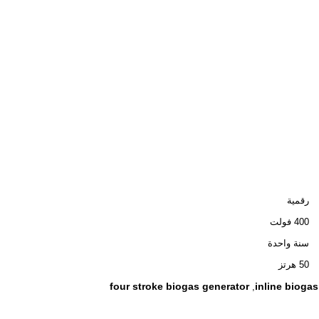
رقمية
400 فولت
سنة واحدة
50 هرتز
four stroke biogas generator
inline bioga
,