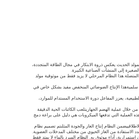
المولد الحديث يعكس ذروة الابتكار في مجال الطاقة المتجددة،
صغيرة إلى المنشآت الصناعية الكبيرة.
 المتصلة.هذا النظام المرحلي لا يزيد فقط من موثوقية مولد
ر سلميةهذا الإنتاج الضوضائي المنخفض مفيد بشكل خاص في
بيعية، يعزز المفاعل دورة الاستخدام المستدام للموارد،
خلال عملية الهضم الجهازيتلعب الكائنات الحية الدقيقة
هذه العملية التي تدفعها الميكروبات هي دليل على براعة دمج
اطلاقييضمن النظام إنتاج الغاز والجودة المثلىتم تصميم نظام
عدد الاستفادة من الغاز الحيوي من مختلف المدخلات العضوية.
ستمرارية، أداء موثوق به. النظام المبرد بالماء لا يمتد فقط