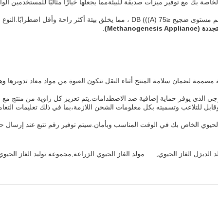
لخاصة بك مع توفير ميزات صديقة للبيئةمما يجعلها خيارًا مثاليًا للمستخدمين الو
Methanogenesi)
.
ئة مصممة لضمان سلامة المنتج أثناء النقل.تتكون العبوة من مواد معاد تدويرها وه
وجي الذي يوفر حماية إضافية ضد الاصطدامات.يتم تعزيز كل زاوية من منتج مع حما
 وقابل للتلاعب وتسميته بكل معلومات الشحن اللازمة،بما في ذلك تعليمات التع
الحيوي الخاص بك في الوقت المناسب وبأمان.سيتم توفير رقم تتبع عند إرسال 
 الديزل الغاز الحيوي
,
مولد الغاز الحيوي الزراعة,مجموعة توليد الغاز الحي