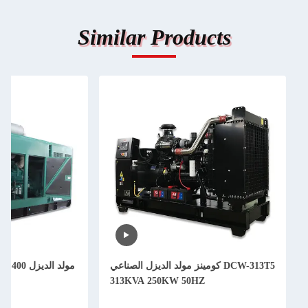
Similar Prod
كومينز مولد الديزل الصناعي
مولد الديزل 400 كيلوواط 500 كيلوواط 50
313KVA 250KW 5
هرتز كامينز QSZ13-G10