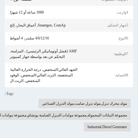
1000 ساعة أو 12 شهرًا
Smartgen، ComAp، أعماق البحار، إلخ
4/6/12/16 سلندر، 4 أشواط
AMF (فشل أوتوماتيكي الرئيسي) ، المزامنة،
التحكم عن بعد بواسطة جهاز كمبيوتر
الجهد العالي/المنخفض، درجة الحرارة العالية/
المنخفضة، التردد العالي/المنخفض، الوقود
المنخفض، الزيت ال
Tags:
ل صامت,مولد الديزل الصناعي
موعة مولدات الديزل الصامتة يوتشاي,مجموعة مولدات الديزل الصامتة ذات 6 أسطوانات