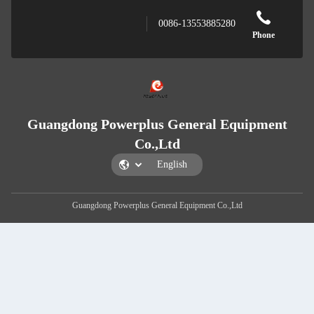
0086-135
Guangdong Powerplus Gene
Co.,Ltd
Guangdong Powerplus General Equip