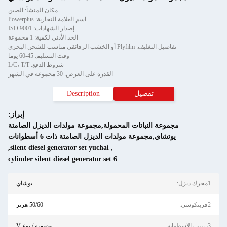
مكان المنشأ: الصين
اسم العلامة التجارية: Powerplus
إصدار الشهادات: ISO 9001
الحد الأدنى لكمية: 1 مجموعة
للشحن البحري
وقت التسليم: 45-60 يوما
شروط الدفع: L/C، T/T
القدرة على العرض: 30 مجموعة في الشهر
يل
Description
إبراز:
تات المحمولة,مجموعة مولدات الديزل الصامتة
 مولدات الديزل الصامتة ذات 6 أسطوانات
,
silent diesel generator set yuchai
,
6 cylinder silent diesel generator set
يوشاي
50/60 هرتز
مضمنة / نوع V