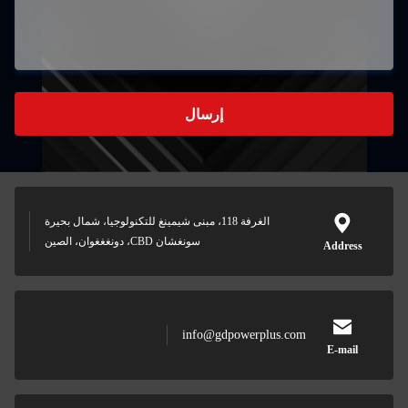
إرسال
الغرفة 118، مبنى شيمينغ للتكنولوجيا، شمال بحيرة
سونغشان CBD، دونغغغوان، الصين
info@gdpower