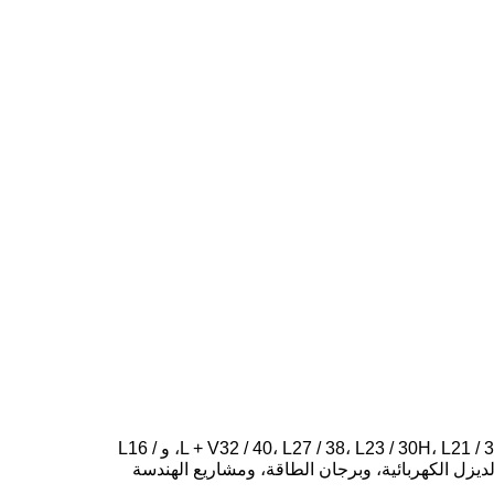
نحن نقدم مجموعة من مجموعات مولدات مان البحرية، التي تتراوح قوتها من 428 كيلوواط إلى 8,730 كيلوواط. وتشمل نماذجنا L + V32 / 40، L27 / 38، L23 / 30H، L21 / 31، و L16 /
ديزل الكهربائية، وبرجان الطاقة، ومشاريع الهندسة