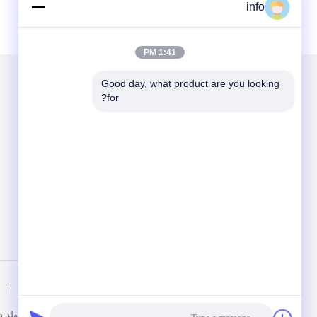
info
1:41 PM
Good day, what product are you looking 
for?
الاقسام
حول نا
مولد ديزل
مولد الغاز
مولد الغاز الحيوي
مولد وقود مزدوج
منزل
المنتجات
الصين جيّد جودة مولد ديزل المزود. © 2024 - 2026 . All Rights Reserved