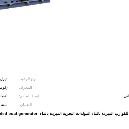
نوع الوقود:
ديزل
المحرك:
(كومين
ي ...
لوحة التحكم:
أعماق البحا
الضمان:
سنة واحدة /
oled boat generator
,