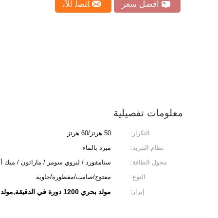
افضل سعر
ﺎﺘﺼﻟ ﺍﻶﻧ
معلومات تفصيلية
التكرار:
50 هرتز/60 هرتز
نظام التبريد:
مبرد بالماء
محول الطاقة:
ستامفورد / ليروي سومر / ماراثون / ميك ألت
النوع:
مفتوح/صامت/مقطورة/حاوية
إبراز:
مولد بحري 1200 دورة في الدقيقة,مولد للقوارب المبردة بالماء,المولدات البحرية المبردة بالماء