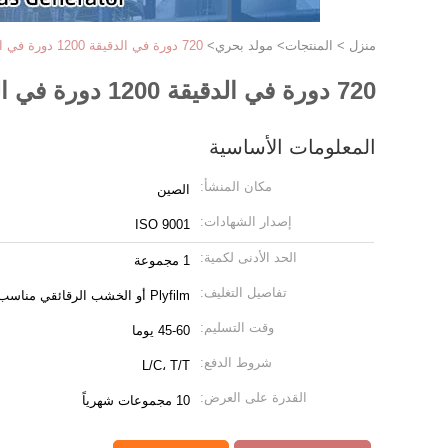
منزل
>
المنتجات
>
مولد بحري
>
720 دورة في الدقيقة 1200 دورة في الدقيقة مولد بحري مولد قارب بارد بالماء
720 دورة في الدقيقة 1200 دورة في الدقيقة مولد بحري مولد قارب بارد بالماء
المعلومات الأساسية
مكان المنشأ:
الصين
إصدار الشهادات:
ISO 9001
الحد الأدنى لكمية:
1 مجموعة
تفاصيل التغليف:
Plyfilm أو الخشب الرقائقي مناسب للشحن البحري
وقت التسليم:
45-60 يوما
شروط الدفع:
L/C، T/T
القدرة على العرض:
10 مجموعات شهرياً