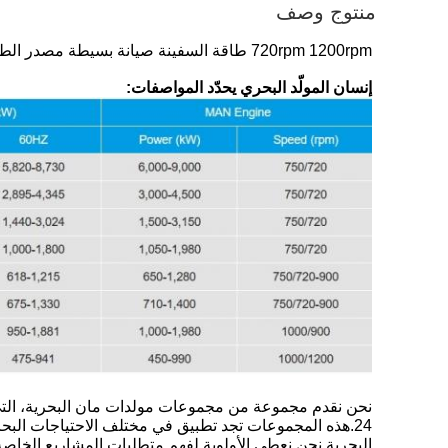
منتوج وصف
720rpm 1200rpm طاقة السفينة صيانة بسيطة مصدر الطاقة
إنسان المولّد البحري يحدّد المواصفات:
24.هذه المجموعات تجد تطبيق في مختلف الاحتياجات البحر
البحرية.نحن نعطي الأولوية لفهم متطلبات المشاريع الخ