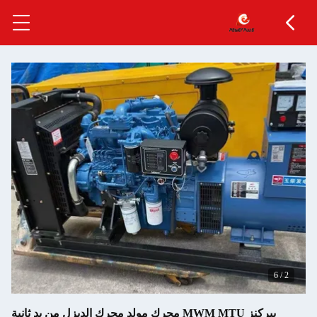
6
/
2
بيركنز MWM MTU محرك مولد محرك الديزل من يد ثانية