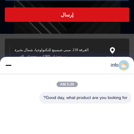
إرسال
الغرفة 118، مبنى شيمينغ للتكنولوجيا، شمال بحيرة
سونغشان CBD، دونغغغوان، الصين
Address
info
5:20 AM
info@gdpowerplus.com
E-mail
Good day, what product are you looking for?
0086-13553885280
Phone