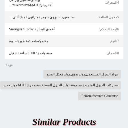
يوشاي/الكمون/بيركنز/
4المحرك:
كاتربيلر/MAN/MWM/MTU/...
5محول الطاقة:
ستامفورد / ليروي سومر / ماراثون / ميك ألتي ...
6لوحة التحكم:
أعماق البحار / Smartgen / Comap
7النوع:
مفتوح/صامت/مقطورة/حاوية
8الضمان:
سنة واحدة / 1000 ساعة تشغيل
Tags:
مولد الديزل المستعمل,مولد يدوي,مولد معدّل الصنع
محركات الديزل المتجددة,مجموعة توليد الديزل المستخدمة,محرك MTU مولد جديد
Remanufactured Generator
Similar Products