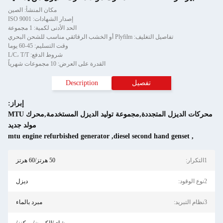
مكان المنشأ: الصين
إصدار الشهادات: ISO 9001
الحد الأدنى لكمية: 1 مجموعة
تفاصيل التغليف: Plyfilm أو الخشب الرقائقي مناسب للشحن البحري
وقت التسليم: 45-60 يوما
شروط الدفع: L/C، T/T
القدرة على العرض: 10 مجموعات شهرياً
تفصيل
Description
إبراز:
محركات الديزل المتجددة,مجموعة توليد الديزل المستخدمة,محرك MTU
مولد جديد
mtu engine refurbished generator
,
diesel second hand genset
,
1التكرار:
50 هرتز/60 هرتز
2نوع الوقود:
ديزل
3نظام التبريد:
مبرد بالماء