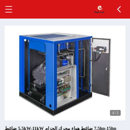
4
/
2
7.5hp-15hp ضاغط هواء محرك الحزام 5.5kW-11kW ضاغط