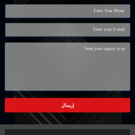
إرسال