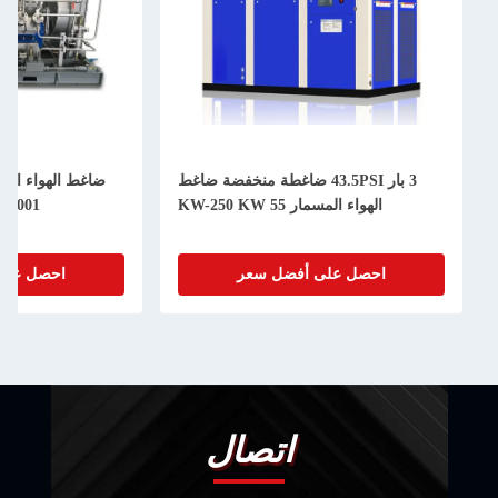
3 بار 43.5PSI ضاغطة منخفضة ضاغط
الهواء المسمار 55 KW-250 KW
SO9001
احصل على أفضل سعر
احصل على
اتصال