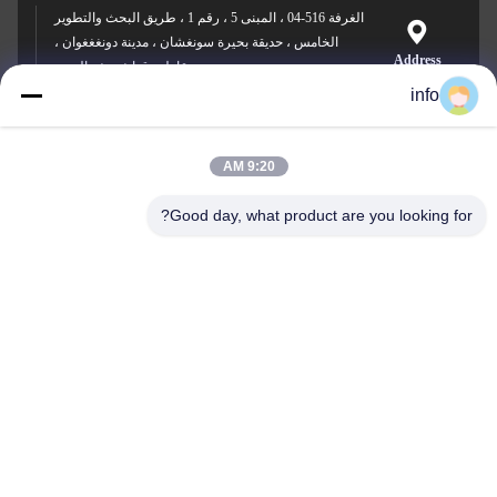
الغرفة 516-04 ، المبنى 5 ، رقم 1 ، طريق البحث والتطوير
الخامس ، حديقة بحيرة سونغشان ، مدينة دونغغغوان ،
Address
مقاطعة قوانغدونغ ، الصين
info
9:20 AM
info@gdpowerplus.com
E-mail
Good day, what product are you looking for?
0086-13553885280
Phone
Guangdong Powerplus General Equipment
Co.,Ltd