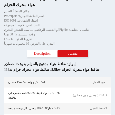
هواء محرك الحزام
مكان المنشأ: الصين
اسم العلامة التجارية: Powerplus
إصدار الشهادات: ISO 9001
الحد الأدنى لكمية: 1 مجموعة
تفاصيل التغليف: Plyfilm أو الخشب الرقائقي مناسب للشحن البحري
وقت التسليم: 45-60 يوما
شروط الدفع: L/C، T/T
القدرة على العرض: 10 مجموعات شهرياً
تفصيل
Description
إبراز:
ضاغط هواء مدفوع بالحزام بقوة 15 حصان
,
ضاغط هواء محرك الحزام 5.5kw
,
ضاغط هواء محرك حزام 11kw
1قوة العمل:
5.5-11 كيلو واط / 7.5-15 حصان
0.72-1.76 م³/دقيقة؛ 25-62 قدم مكعب في
2FAD (توصيل جوي مجاني):
الدقيقة
3ضغط العمل:
7.5-13 بار/109-189 رطل لكل بوصة مربعة