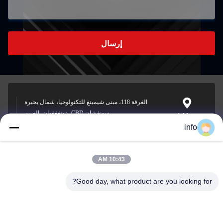
إرسال
الغرفة 118، مبنى شيمينغ للتكنولوجيا، شمال بحيرة
سونغشان CBD، دونغغغوان، الصين
Address
info
10:43 AM
info@gdpowerplus.com
E-mail
Good day, what product are you looking for?
0086-13553885280