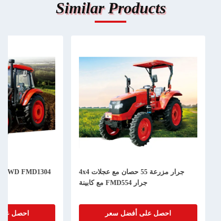
Similar Products
جرار مزرعة 55 حصان مع عجلات 4x4
04
جرار FMD554 مع كابينة
احصل على أفضل سعر
احصل على