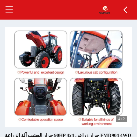
4
/
2
FMD904 4WD جرار زراعي 90HP 4x4 جرار العشب آلة الزراعة