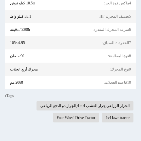
4ماكس.قوة الجر:
≥10.5 كيلو نيوتن
5تصنيف المحرك HP:
33.1 كيلو واط
6سرعة المحرك المقدرة:
2300r / دقيقة
7الحفرة × السباق:
4-95×105
8قوة المطابقة:
90 حصان
9نوع المحرك:
محرك أربع عجلات
10قاعدة العجلات:
2060 مم
Tags:
الجرار الزراعي,جرار العشب 4 × 4,الجرار ذو الدفع الرباعي
Four Wheel Drive Tractor
4x4 lawn tractor