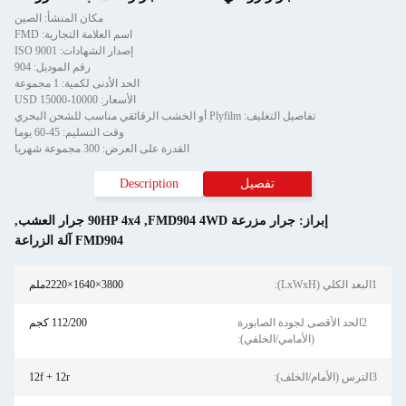
مكان المنشأ: الصين
اسم العلامة التجارية: FMD
إصدار الشهادات: ISO 9001
رقم الموديل: 904
الحد الأدنى لكمية: 1 مجموعة
الأسعار: 10000-15000 USD
تفاصيل التغليف: Plyfilm أو الخشب الرقائقي مناسب للشحن البحري
وقت التسليم: 45-60 يوما
القدرة على العرض: 300 مجموعة شهريا
تفصيل
Description
إبراز:
جرار مزرعة FMD904 4WD
,
90HP 4x4 جرار العشب
,
FMD904 آلة الزراعة
1البعد الكلي (LxWxH):
3800×1640×2220ملم
2الحد الأقصى لجودة الصابورة
112/200 كجم
(الأمامي/الخلفي):
3الترس (الأمام/الخلف):
12f + 12r