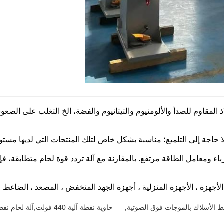
ة مثل الفولاذ المقاوم للصدأ والألومنيوم والتيتانيوم والفضة، الخ التغلب على 
لا حاجة إلى التلميع؛ مناسبة بشكل خاص لتلك المنتجات التي لديها مس
أجهزة ، الأجهزة المنزلية ، أجهزة الجهد المنخفض ، المصعد ، الضاغط ، 
 ربط الأسلاك بالموجات فوق الصوتية
,
حاوية نقطة آلية 440 فولت,آلة لحام نقطة آلية 380 فولت,حاوية نقطة أوتوماتيكية لوعاء الضغط