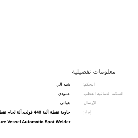
معلومات تفصيلية
التحكم:
شبه آلي
السكتة الدماغية القطب:
عمودي
الإرسال:
هوائي
إبراز:
حاوية نقطة آلية 440 فولت,آلة لحام نقطة آلية 380 فولت,حاوية نقطة أوتوماتيكية لوعاء الضغط
ure Vessel Automatic Spot Welder