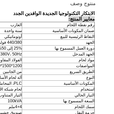
منتوج وصف
الابتكار التكنولوجيا الجديدة الوافدين الجدد
معايير المنتج:
رقم نقطة اللحام
العازب
ضمان المكونات الأساسية
سنة واحدة
النقاط الرئيسية للبيع
أوتوماتيكي
الجهد
440/380 فولت ((إمدادات ثلاثية المراحل)
دورة العمل المسموح بها
25% إلى 50%
الجهد المدخل
 380V، 50Hz
مواد لحام
الفولاذ المقاوم
المواصفات
1200*1500*1700ملم
الطريق السريع
من الجانبين
النوع
آلة لحام الأسل
المكونات الأساسية
PLC، المحامل، المحرك، وعاء الضغط
استخدام
لحام شبكة ال
التيار الحالي
التيار المتناوب
السعة المسموح بها
100kVA
سمك اللحام
4+4ملم
حزمة النقل
صندوق خشبي