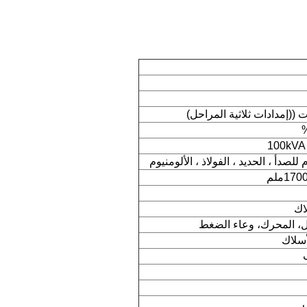
100kVA
 للصدأ ، الحديد ، الفولاذ ، الألومنيوم
اك
أسلاك