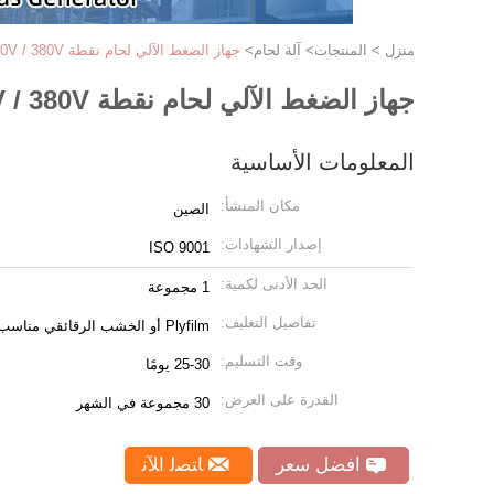
منزل
>
المنتجات
>
آلة لحام
>
جهاز الضغط الآلي لحام نقطة 440V / 380V الآلي لحام نقطة
جهاز الضغط الآلي لحام نقطة 440V / 380V الآلي لحام نقطة
المعلومات الأساسية
مكان المنشأ:
الصين
إصدار الشهادات:
ISO 9001
الحد الأدنى لكمية:
1 مجموعة
تفاصيل التغليف:
Plyfilm أو الخشب الرقائقي مناسب للشحن البحري
وقت التسليم:
25-30 يومًا
القدرة على العرض:
30 مجموعة في الشهر
افضل سعر
ﺎﺘﺼﻟ ﺍﻶﻧ