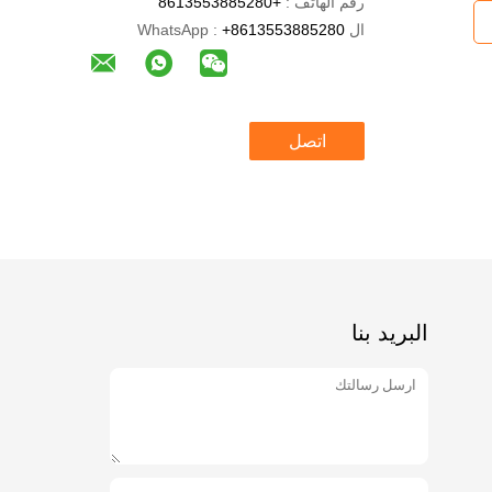
رقم الهاتف :
+8613553885280
ال WhatsApp :
+8613553885280
اتصل
البريد بنا