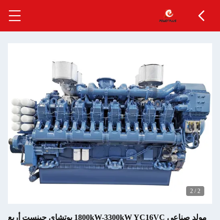
2
/
2
مولد صناعي 1800kW-3300kW YC16VC يوتشاي جينست أربع