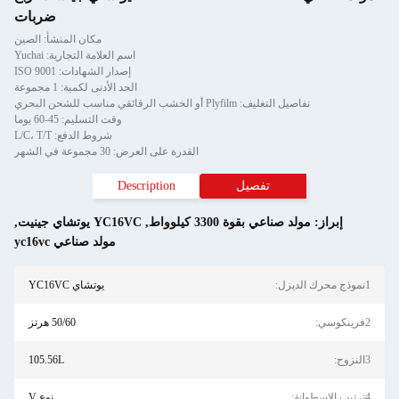
ضربات
مكان المنشأ: الصين
اسم العلامة التجارية: Yuchai
إصدار الشهادات: ISO 9001
الحد الأدنى لكمية: 1 مجموعة
تفاصيل التغليف: Plyfilm أو الخشب الرقائقي مناسب للشحن البحري
وقت التسليم: 45-60 يوما
شروط الدفع: L/C، T/T
القدرة على العرض: 30 مجموعة في الشهر
تفصيل
Description
إبراز:
مولد صناعي بقوة 3300 كيلوواط
,
YC16VC يوتشاي جينيت
,
مولد صناعي yc16vc
1نموذج محرك الديزل:
يوتشاي YC16VC
2فرينكوسي:
50/60 هرتز
3النزوح:
105.56L
4ترتيب الاسطوانة:
نوع V