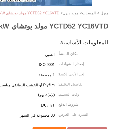
منزل
>
المنتجات
>
مولد ديزل
>
YCTD52 YC16VTD مولد يوتشاي 1350kW-1800kW مولد جينيت
YCTD52 YC16VTD مولد يوتشاي 1350kW-1800kW مولد جينيت
المعلومات الأساسية
مكان المنشأ:
الصين
إصدار الشهادات:
ISO 9001
الحد الأدنى لكمية:
1 مجموعة
تفاصيل التغليف:
Plyfilm أو الخشب الرقائقي مناسب للشحن البحري
وقت التسليم:
45-60 يوما
شروط الدفع:
L/C، T/T
القدرة على العرض:
30 مجموعة في الشهر