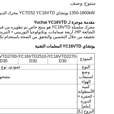
منتوج وصف
1350-1800kW يوتشاي YCTD52 YC16VTD محرك الديزل مولدات يوتشاي الصناعية
مقدمة موجزة لـ Yuchai YC16VTD
محرك سلسلة YC16VTD هو منتج خاص تم
الشائعة HP، أربعة صمامات، وتكنولوجيا التوربيني +
تحقيقه من خلال التحسين والتحقق من الصحة باستخدام تكنول
يوتشاي YC16VTD المعلمات التقنية
VTD2700-
YC16VTD2510-
YC16VTD2270-
النموذج
D30
D30
D30
النوع
عمودي، نوع V، تبريد الماء، أربع ضربات
وضع
استيعاب
مشحونة
الهواء
كمية
الأسطوانة
- الحفرة ×
الدورة
(ملم)
النزوح (L)