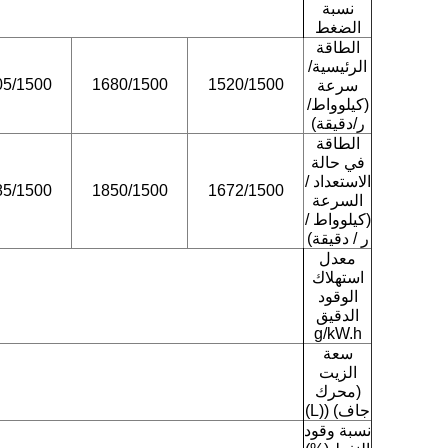
نسبة
الضغط
الطاقة
الرئيسية/
05/1500
1680/1500
1520/1500
سرعة
(كيلوواط/
ر/دقيقة)
الطاقة
في حالة
الاستعداد /
85/1500
1850/1500
1672/1500
السرعة
(كيلوواط /
ر / دقيقة)
معدل
استهلاك
الوقود
الدقيق
g/kW.h
سعة
الزيت
(محرك
جاف) ((L)
نسبة وقود