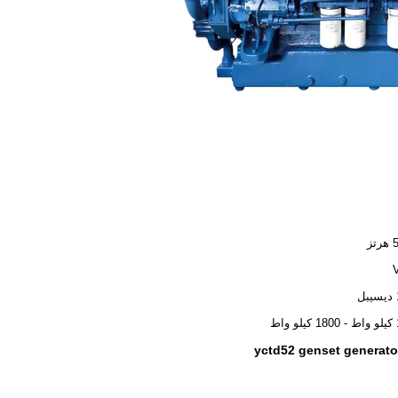
ز
اط
yctd52 genset generato