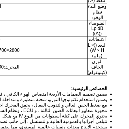
النفط (%)
وضع البدء
ا
نظام
الوقود
الضوضاء
Lp dB
((A))
الانبعاثات
3
البعد ((L ×
W × H)
2800×1700×1950 ((بدون مشعّل)
(ملم)
الوزن
الجاف
المحرك:5600 ((مع المبرد الداخلي)
(كيلوغرام)
الخصائص الرئيسية:
يضمن تصميم الصمامات الأربعة امتصاص الهواء الكافي ، في 
يضمن استخدام تكنولوجيا التوربو شحنة متطورة ومتداخلة ا
مع ضغط الحقن العالي والتذويب الفعال ، يحقق المحرك احتر
مجهزة بمعايير انبعاثات الصين الثالثة ، و ECU ، ونظام السكك الحديدية الشائعة HP ، يحمل المحرك إمكانات كبيرة لتحديث الانبعاثات.
يحتوي المحرك على كتلة أسطوانات من النوع IV مع هيكل تعزيز الشبكة وعصا توصيل عمود الكرنك من سبيكة عالية القوة ، مما يضمن موثوقية استثنائية.
تتباهى أجزائها بالعمومية العالية والتسلسل ، إلى جانب تص
يستخدم الإنتاج معدات وتقنيات عالمية المستوى، مما يضمن 