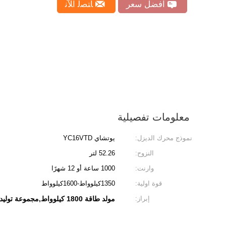
افضل سعر
ﺎﺘﺼﻟ ﺍﻶﻧ
معلومات تفصيلية
نموذج محرك الديزل:
يوتشاي YC16VTD
النزوح:
52.26 لتر
وارنت:
1000 ساعة أو 12 شهرًا
قوة اولية:
1350كيلوواط-1600كيلوواط
إبراز:
مولد طاقة 1800 كيلوواط,مجموعة توليد الكهرباء yctd52 500kva,مولد الجينات yctd52