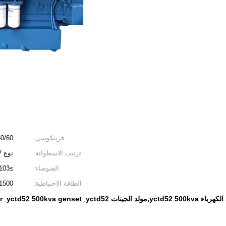
فرينكوسي:
50/60 هرت
ترتيب الاسطوانة:
نوع V
الضوضاء:
≥103 ديسيبل
الطاقة الاحتياطية:
1500 كيلو واط - 1800 كيلو و
r
yctd52 500kva genset
,
,