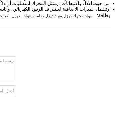
من حيث الأداء والانبعاثات ، يمتثل المحرك لمتطلبات أداء G3 في GB2820 ومعايير الصين III (T3) في GB 20891.
وتشمل الميزات الإضافية استنزاف الوقود الكهربائي، وأنابي
بطاقة:
مولد محرك ديزل,مولد ديزل صامت,مولد الديزل الصناع