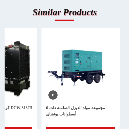
Similar Products
مجموعة مولد الديزل الصامتة ذات 6
DCW-313T5 كومينز مولد الديزل الصن
أسطوانات يوتشاي
313KVA 250KW 50HZ