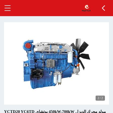
شاي YCTD20 YC6TD