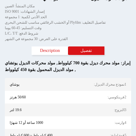
مكان المنشأ: الصين
إصدار الشهادات: ISO 9001
الحد الأدنى لكمية: 1 مجموعة
لتغليف: Plyfilm أو الخشب الرقائقي مناسب للشحن البحري
وقت التسليم: 45-60 يوما
شروط الدفع: L/C، T/T
القدرة على العرض: 30 مجموعة في الشهر
تفصيل
Description
 بقوة 700 كيلوواط
,
مولد محركات الديزل يوتشاي
,
مولد الديزل المحمول بقوة 450 كيلوواط
يوشاي
50/60 هرتز
19.6 لتر
1000 ساعة أو 12 شهرًا
400 كيلو واط ~ 600 كيلو واط