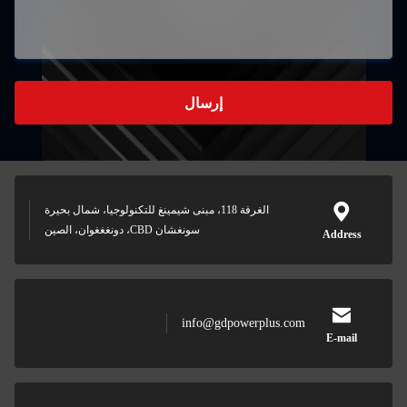
إرسال
الغرفة 118، مبنى شيمينغ للتكنولوجيا، شمال بحيرة
سونغشان CBD، دونغغغوان، الصين
info@gdpowerplus.com