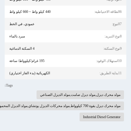
440 كيلو واط ~ 660 كيلو واط
عمودي، في الخط
مبرد بالماء
4 السكتة الدماغية
195 غرام/كيلوواط/ ساعة
الكهربائية (بدء الغاز اختياري)
Tags:
,مولد ديزل صامت,مولد الديزل الصناعي
لديزل المحمول بقوة 450 كيلوواط
Industrial 