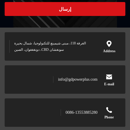
إرسال
الغرفة 118، مبنى شيمينغ للتكنولوجيا، شمال بحيرة
سونغشان CBD، دونغغغوان، الصين
info@gdpowe
0086-135