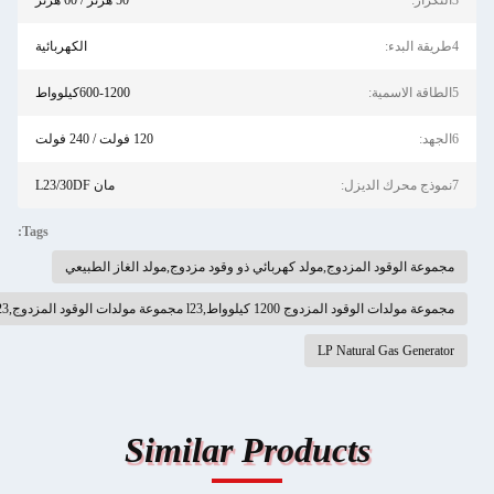
50 هرتز / 60 هرتز
الكهربائية
600-1200كيلوواط
120 فولت / 240 فولت
مان L23/30DF
Tags:
د كهربائي ذو وقود مزدوج,مولد الغاز الطبيعي
ولدات وقود مزدوجة
Similar Prod