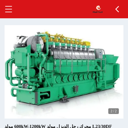
L23/30DF محرك رجل الديزل مولد 600kW-1200kW مولد