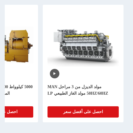
مولد الديزل من 3 مراحل MAN
5000 كيلوواط 14000 كيلوواط مولد الوقود
المزدوج 12CM46DF محرك
أفضل سعر
احصل على أفضل سعر