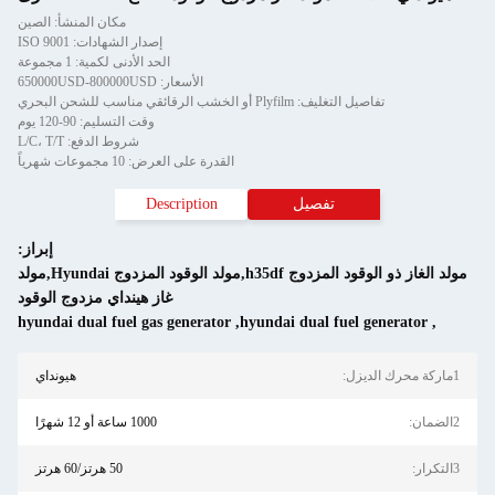
مكان المنشأ: الصين
إصدار الشهادات: ISO 9001
الحد الأدنى لكمية: 1 مجموعة
الأسعار: 650000USD-800000USD
تفاصيل التغليف: Plyfilm أو الخشب الرقائقي مناسب للشحن البحري
وقت التسليم: 90-120 يوم
شروط الدفع: L/C، T/T
القدرة على العرض: 10 مجموعات شهرياً
تفصيل
Description
إبراز:
مولد الغاز ذو الوقود المزدوج h35df,مولد الوقود المزدوج Hyundai,مولد
غاز هينداي مزدوج الوقود
hyundai dual fuel gas generator
,
hyundai dual fuel generator
هيونداي
1000 ساعة أو 12 شهرًا
50 هرتز/60 هرتز