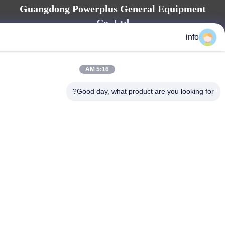
Guangdong Powerplus General Equipm
Co.,Ltd
in
Guangdong Powerplus General Equipment Co.,Ltd
5:16 AM
Good day, what product are you looki