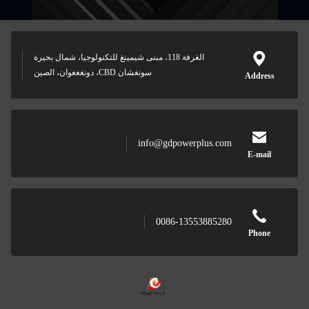
الغرفة 118، مبنى شيمينغ للتكنولوجيا، شمال بحيرة
سونغشان CBD، دونغغغوان، الصين
Addre
info@gdpowerplus.com
E-ma
0086-13553885280
Phon