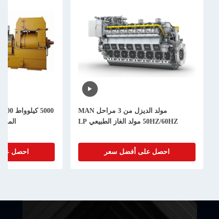
مولد الديزل من 3 مراحل MAN
5000 كيلوواط 4000
50HZ/60HZ مولد الغاز الطبيعي LP
المزدوج 12CM46DF محرك
احصل على أفضل سعر
احصل على أفضل سع