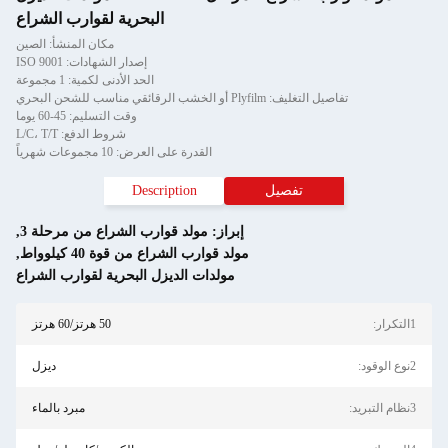
البحرية لقوارب الشراع
مكان المنشأ: الصين
إصدار الشهادات: ISO 9001
الحد الأدنى لكمية: 1 مجموعة
تفاصيل التغليف: Plyfilm أو الخشب الرقائقي مناسب للشحن البحري
وقت التسليم: 45-60 يوما
شروط الدفع: L/C، T/T
القدرة على العرض: 10 مجموعات شهرياً
تفصيل
Description
إبراز:
مولد قوارب الشراع من مرحلة 3
,
مولد قوارب الشراع من قوة 40 كيلوواط
,
مولدات الديزل البحرية لقوارب الشراع
1التكرار:
50 هرتز/60 هرتز
2نوع الوقود:
ديزل
3نظام التبريد:
مبرد بالماء