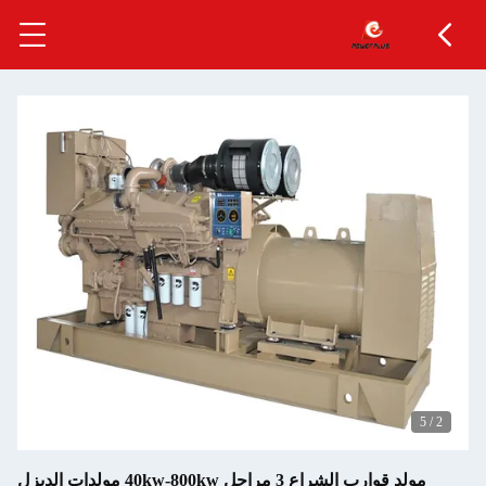
5
/
2
مولد قوارب الشراع 3 مراحل 40kw-800kw مولدات الديزل