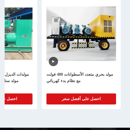
مولد بحري متعدد الأسطوانات 480 فولت
مولدات الديزل البح
مع نظام بدء كهربائي
مولد ستامف
احصل على أفضل سعر
احصل على