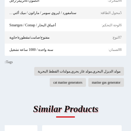
4المحرك:
الكمون/كاتربيلر/رجل
5محول الطاقة:
ستامفورد / ليروي سومر / ماراثون / ميك ألتي ...
6لوحة التحكم:
أعماق البحار / Smartgen / Comap
7النوع:
مفتوح/صامت/مقطورة/حاوية
8الضمان:
سنة واحدة / 1000 ساعة تشغيل
Tags:
مولد الديزل البحري,مولد غاز بحري,مولدات القطط البحرية
cat marine generators
marine gas generator
Similar Products