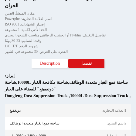
الخزان
مكان المنشأ: الصين
اسم العلامة التجارية: Powerplus
إصدار الشهادات: ISO 9001
الحد الأدنى لكمية: 1 مجموعة
تفاصيل التغليف: Plyfilm أو الخشب الرقائقي مناسب للشحن البحري
وقت التسليم: 25-30 يومًا
شروط الدفع: L/C، T/T
القدرة على العرض: 30 مجموعة في الشهر
تفصيل
Description
إبراز:
شاحنة قمع الغبار متعددة الوظائف,شاحنة مكافحة الغبار 10000L,شاحنة
"دونغفينغ" للقضاء على الغبار
Dongfeng Dust Suppression Truck
,
10000L Dust Suppres
دونغفنغ
شاحنة قمع الغبار متعددة الوظائف