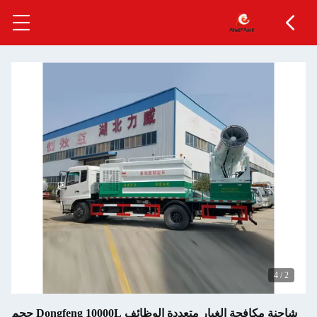
شاحنة مكافحة الغبار متعددة الوظائف Dongfeng 10000L حجم