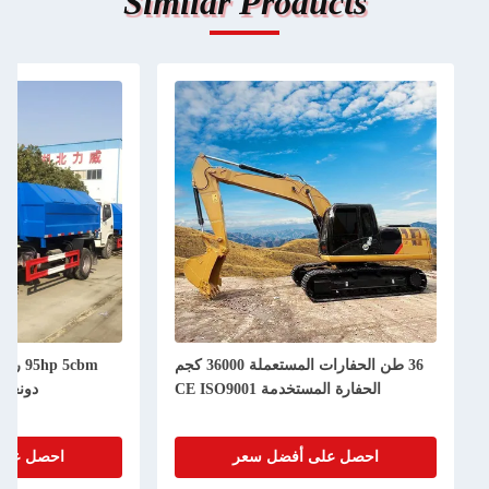
Similar Products
36 طن الحفارات المستعملة 36000 كجم
95hp 5cbm رفيع الزناد شاحن
الحفارة المستخدمة CE ISO9001
دونغفينغ 4 سكتات تبرد بالماء
احصل على أفضل سعر
احصل على أفضل سعر