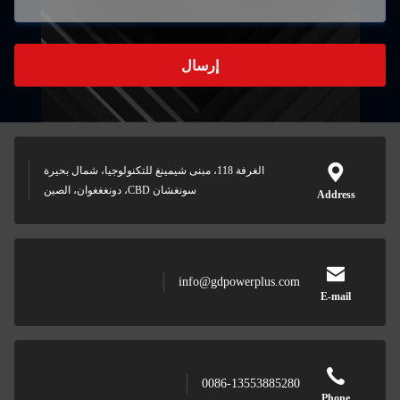
إرسال
الغرفة 118، مبنى شيمينغ للتكنولوجيا، شمال بحيرة
سونغشان CBD، دونغغغوان، الصين
A
info@gdpowerplus.com
0086-13553885280