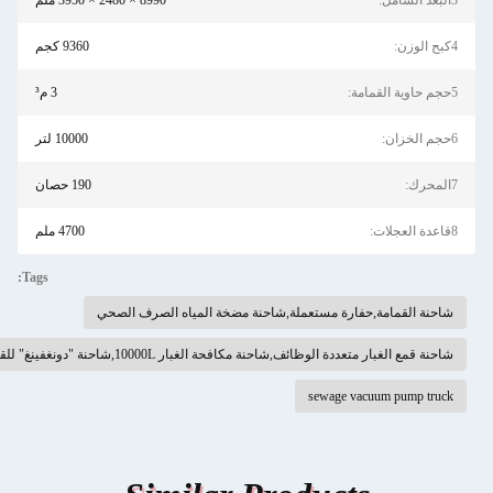
8990 × 2480 × 3950 ملم
9360 كجم
3 م³
10000 لتر
190 حصان
4700 ملم
Tags:
مامة,حفارة مستعملة,شاحنة مضخة المياه الصرف الصحي
تعددة الوظائف,شاحنة مكافحة الغبار 10000L,شاحنة "دونغفينغ" للقضاء على الغبار
sewage vacuum 