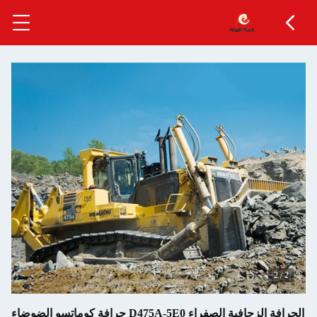
2
/
2
الجرافة الزحافية الصفراء D475A-5E0 جرافة كوماتسو الضوضاء