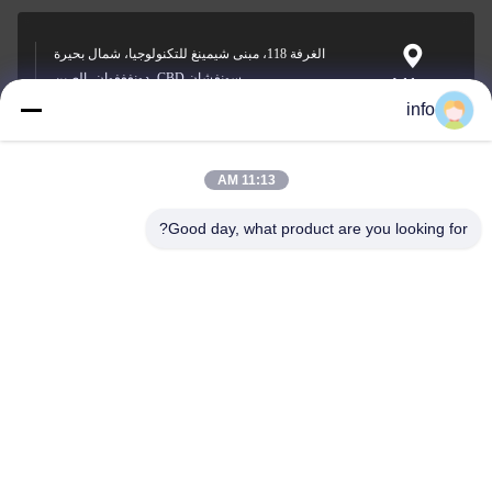
الغرفة 118، مبنى شيمينغ للتكنولوجيا، شمال بحيرة
سونغشان CBD، دونغغغوان، الصين
Address
info
11:13 AM
info@gdpowerplus.com
E-mail
Good day, what product are you looking for?
0086-13553885280
Phone
Guangdong Powerplus General Equipment