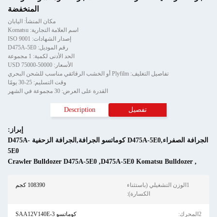
المنخفضة
مكان المنشأ: اليابان
اسم العلامة التجارية: Komatsu
إصدار الشهادات: ISO 9001
رقم الموديل: D475A-5E0
الحد الأدنى لكمية: 1 مجموعة
الأسعار: 50000-75000 USD
تفاصيل التغليف: Plyfilm أو الخشب الرقائقي مناسب للشحن البحري
وقت التسليم: 25-30 يومًا
القدرة على العرض: 30 مجموعة في الشهر
تفصيل
Description
إبراز:
الجرافة الصفراء,D475A-5E0 كوماتسو الجرافة,الجرافة الزحفية D475A-
5E0
Crawler Bulldozer D475A-5E0
,
D475A-5E0 Komatsu Bulldozer
,
1الوزن التشغيلي (باستثناء
108390 كجم
الكسارة):
2المحرك:
كوماتسو SAA12V140E-3