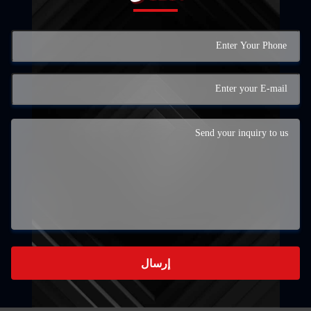
إرسال