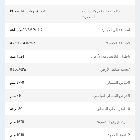
3الطاقة المقدرة/السرعة
664 كيلووات 890 حصانًا
المقدرة:
4سرعة إلى الأمام:
3.3/6.2/11.2 كم/ساعة
5سرعة عكسية:
4.2/8.0/14.0km/h
6طول التلامس مع الأرض:
4524 ملم
7نسبة ضغط الأرض:
0.166MPa
8قياس المسار:
2770 ملم
9عرض المسار القياسي:
710 ملم
10القدرة على التسلق:
30 درجة
11ارتفاع رفع الشفرة:
1620 ملم
12عمق الحفر:
1010 ملم