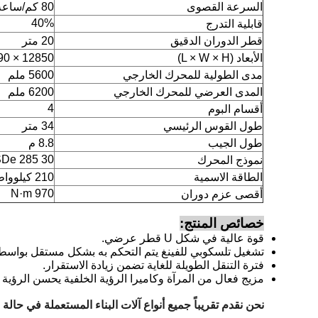
السرعة القصوى
80 كم/ساعة
40%
قابلية التدرج
قطر الدوران الدقيق
20 متر
الأبعاد (L × W × H)
12850 × 2490 × 3460 مم
مدى الطولية للمحرك الخارجي
5600 ملم
المدى العرضي للمحرك الخارجي
6200 ملم
4
أقسام البوم
طول القوس الرئيسي
34 متر
طول الجيب
8.8 م
SDe 285 30
نموذج المحرك
الطاقة الاسمية
210 كيلوواط
970 N·m
أقصى عزم دوران
خصائص المنتج:
قوة عالية في شكل U قطر عرضي.
تشغيل تلسكوبي للفينغ يتم التحكم به بشكل مستقل بواسطة 
فترة التنقل الطويلة للغاية تضمن زيادة الاستقرار.
مزيج فعال من المرآة وكاميرا الرؤية الخلفية يحسن الرؤية 
نحن نقدم تقريباً جميع أنواع آلات البناء المستعملة في حال