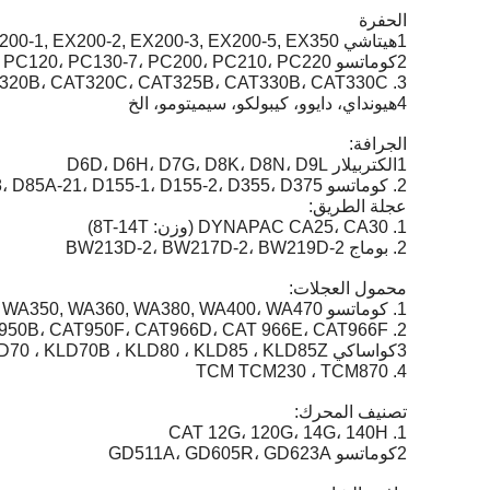
الحفرة
1هيتاشي EX100WD، EX120, EX200-1, EX200-2, EX200-3, EX200-5, EX350, زاكسيس200، زاكسيس230
2كوماتسو PC60، PC120، PC130-7، PC200، PC210، PC220
3. CAT CAT312B، CAT320B، CAT320C، CAT325B، CAT330B، CAT330C
4هيونداي، دايوو، كيبولكو، سيميتومو، الخ
الجرافة:
1الكتربيلار D6D، D6H، D7G، D8K، D8N، D9L
2. كوماتسو D75A-1، D85A-18، D85A-21، D155-1، D155-2، D355، D375
عجلة الطريق:
1. DYNAPAC CA25، CA30 (وزن: 8T-14T)
2. بوماج BW213D-2، BW217D-2، BW219D-2
محمول العجلات:
1. كوماتسو WA300، WA350, WA360, WA380, WA400، WA470
2. CAT CAT936E، CAT950B، CAT950F، CAT966D، CAT 966E، CAT966F
3كواساكي KLD65Z ، KLD70 ، KLD70B ، KLD80 ، KLD85 ، KLD85Z
4. TCM TCM230 ، TCM870
تصنيف المحرك:
1. CAT 12G، 120G، 14G، 140H
2كوماتسو GD511A، GD605R، GD623A