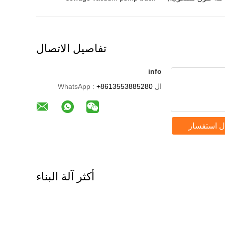
تفاصيل الاتصال
info
ال WhatsApp :
+8613553885280
ل استفسار
أكثر آلة البناء