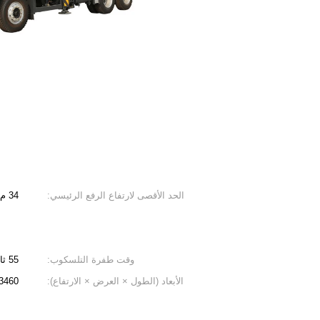
الحد الأقصى لارتفاع الرفع الرئيسي:
34 م
وقت طفرة التلسكوب:
55 ثانية
الأبعاد (الطول × العرض × الارتفاع):
490x3460