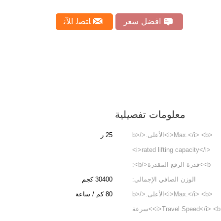
افضل سعر
ﺎﺘﺼﻟ ﺍﻶﻧ
معلومات تفصيلية
<i>Max.</i> <b>الأعلى.</b>
25 ر
<i>rated lifting capacity</i>
<b>قدرة الرفع المقدرة</b>:
الوزن الصافي الإجمالي:
30400 كجم
<i>Max.</i> <b>الأعلى.</b>
80 كم / ساعة
<i>Travel Speed</i> <b>سرعة