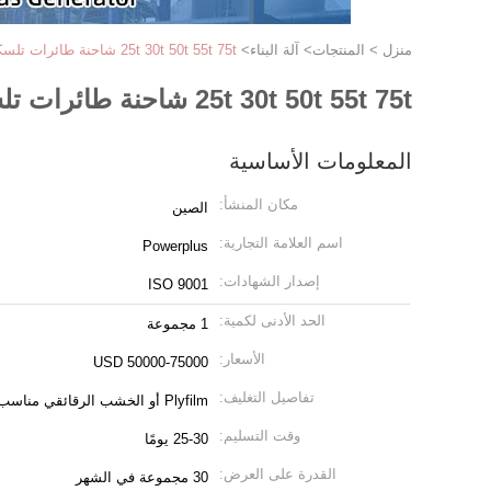
منزل
>
المنتجات
>
آلة البناء
>
25t 30t 50t 55t 75t شاحنة طائرات تلسكوبية آلة بناء
25t 30t 50t 55t 75t شاحنة طائرات تلسكوبية آلة بناء
المعلومات الأساسية
مكان المنشأ:
الصين
اسم العلامة التجارية:
Powerplus
إصدار الشهادات:
ISO 9001
الحد الأدنى لكمية:
1 مجموعة
الأسعار:
50000-75000 USD
تفاصيل التغليف:
Plyfilm أو الخشب الرقائقي مناسب للشحن البحري
وقت التسليم:
25-30 يومًا
القدرة على العرض:
30 مجموعة في الشهر