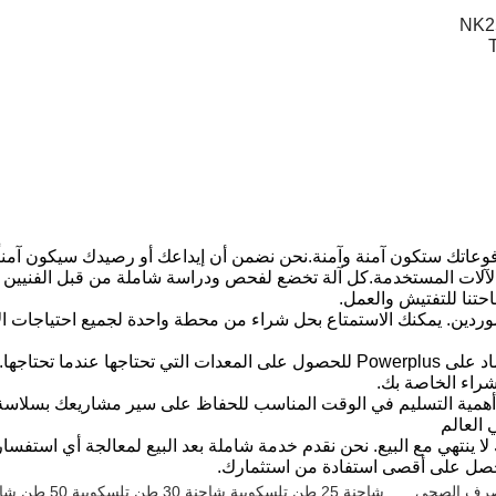
اتك ستكون آمنة وآمنة.نحن نضمن أن إيداعك أو رصيدك سيكون آمناً بنسب
الآلات المستخدمة.كل آلة تخضع لفحص ودراسة شاملة من قبل الفنيين ذو
ساحتنا للتفتيش والعمل.
لموردين. يمكنك الاستمتاع بحل شراء من محطة واحدة لجميع احتياجات ا
مخزون واسع: مع معظم الآلات في المخزون، يمكنك الاعتماد على Powerplus للحصول على ال
راء الخاصة بك.
 أهمية التسليم في الوقت المناسب للحفاظ على سير مشاريعك بسلاسة. ه
 العالم
 بك لا ينتهي مع البيع. نحن نقدم خدمة شاملة بعد البيع لمعالجة أي است
صل على أقصى استفادة من استثمارك.
لصرف الصحي
,
شاحنة 25 طن تلسكوبية,شاحنة 30 طن تلسكوبية,50 طن شاحنة طوق تلسكوبية