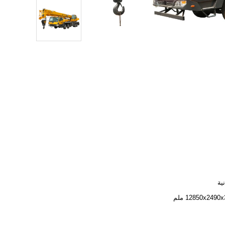
12850x2 ملم