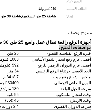
السفر</b>:
الطاقة الاسمية:
210 كيلو واط
إبراز:
شاحنة 25 طن تلسكوبية,شاحنة 30 طن تلسكوبية,50 طن شاحنة طوق تلسكوبية
منتوج وصف
أجهزة الرفع رافعة نطاق عمل واسع 25 طن 30 طن 50 طن 55 طن 75 طن آلة بناء
مواصفات المنتج:
قدرة الرفع القياسية القصوى
25 طن
أقصى عزم رفع اسمي للنمو الأساسي
1083 كيلومتر
أقصى عزم الدوران الرقمي للرفع
592 كيلومتر
الحد الأقصى لارتفاع الرفع الرئيسي
34 متر
ماكس. ارتفاع رفع جيب
34+8.7 م
الوزن الصافي الإجمالي
30400 كجم
سرعة الحبل الواحد
130 متر/دقيقة
وقت انفجار التلسكوب
55 ثانية
45 ((35)
وقت الارتفاع
سرعة الدوران القصوى
2.4 دورات في الدقيقة