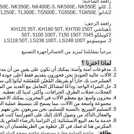
رافعة الشاحنة:
1. كاتو: NK250E، NK350E، NK400E-3، NK500E، NK550E
2تادانو: TL250E، TL300E، TG500E، TG550E، TG650E
رافعة الزحف:
1هيتاشي KH125 35T، KH180 50T، KH700 150T
2كوبيلكو 7045 50T، 5100 100T، 7150 150T
3. سوميتومو LS118 50T، LS238 100T، LS248 100T
مرحباً بمقابلتنا لمزيد من الخسائر
أجهزة التصنيع
لماذا اخترنا ؟
مدفوعات آمنة وآمنة: يمكنك أن تكون على يقين من أن مدفوع
الآلات عالية الجودة: نحن فخورون بتقديم فقط أعلى جودة 
العملنرحب بك حاراً أو بفريقك المُعيّن للمُفتَشَة ليأتوا إلى 
حل الشراء الواحد: وداعًا لمشاكل التعامل مع العديد من ا
العجلات،عجلات الطرق، الجرافات، وأكثر، لدينا لك تغطية.
مجموعة واسعة من الآلات، مما يسمح لك بتبسيط عملية الش
التسليم السريع: بالنسبة للتسليم، نحن سريعون. نحن نفهم
والفعال،التأكد من وصول آلاتك إليك على الفورأينما كنت في
خدمة ما بعد البيع الاستثنائية: إن التزامنا بالرضاء الخاص
المكرس هنا لدعمك في كل خطوة من الطريقلضمان أن تح
بطاقة:
شاحنة القمامة,حفارة مستعملة,شاحنة مضخة المياه ا