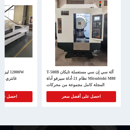
آلة سي إن سي مستعملة تايكان T-500B
12000W 
Mitsubishi M80 نظام 21-أداة سيرفو أداة
غانتري أل
المجلة كامل مجموعة من محركات
سيرفو ميتسوبيشي
احصل على أفضل سعر
احصل على