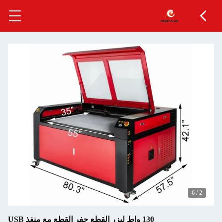
6
/
2
130 واط ليزر القطع حفر القطع مع منفذ USB