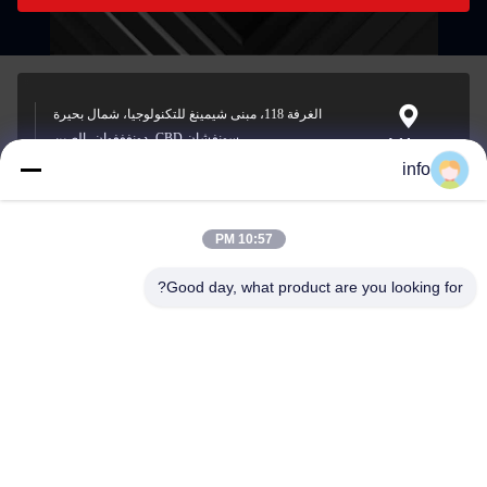
الغرفة 118، مبنى شيمينغ للتكنولوجيا، شمال بحيرة
سونغشان CBD، دونغغغوان، الصين
Address
info
10:57 PM
info@gdpowerplus.com
E-mail
Good day, what product are you looking for?
0086-13553885280
Phone