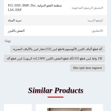
منظمة العفو الدولية، PLT، DXF، BMP، Dst،
4تنسيق الرسوم المدعومة:
LAS، DXP
5وضع التبريد:
تبريد المياه
6التطبيق:
النقش بالليزر
Tags:
آلة قطع ألياف الليزر الألومنيوم,قاطع ليزر CO2,حفار ليزر بالألياف البصرية
130 واط ليزر قطع CO2,آلة قطع النقش بالليزر co2,130W كربون2 ليزر قطع آلة
fiber optic laser engraver
Similar Products