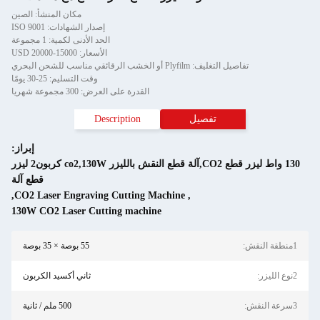
مكان المنشأ: الصين
إصدار الشهادات: ISO 9001
الحد الأدنى لكمية: 1 مجموعة
الأسعار: 15000-20000 USD
تفاصيل التغليف: Plyfilm أو الخشب الرقائقي مناسب للشحن البحري
وقت التسليم: 25-30 يومًا
القدرة على العرض: 300 مجموعة شهريا
تفصيل
Description
إبراز:
130 واط ليزر قطع CO2,آلة قطع النقش بالليزر co2,130W كربون2 ليزر
قطع آلة
,
CO2 Laser Engraving Cutting Machine
,
130W CO2 Laser Cutting machine
1منطقة النقش:
55 بوصة × 35 بوصة
2نوع الليزر:
ثاني أكسيد الكربون
3سرعة النقش:
500 ملم / ثانية