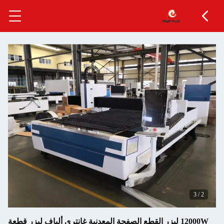
 ليزر القطع الصفحة المعدنية غانتري ألياف ليزر قطعة