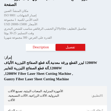
الصفحة
مكان المنشأ: الصين
إصدار الشهادات: ISO 9001
الحد الأدنى لكمية: 1 مجموعة
الأسعار: 15000-20000 USD
: Plyfilm أو الخشب الرقائقي مناسب للشحن البحري
وقت التسليم: 25-30 يومًا
القدرة على العرض: 300 مجموعة شهريا
تفصيل
Description
إبراز:
120 ليزر القطع ورقة معدنية,آلة قطع الصفائح الليزرية الألياف
12000W,آلة قطع الصفائح الليزرية للفايبر
,
12000W Fiber Laser Sheet Cutting Machine
,
Gantry Fiber Laser Sheet Cutting Machine
الأجهزة المنزلية، المعدات البيئية، تصنيع الآلات
البترولية، الآلات الزراعية، الآلات النسيجية،
الآلات
تبريد المياه