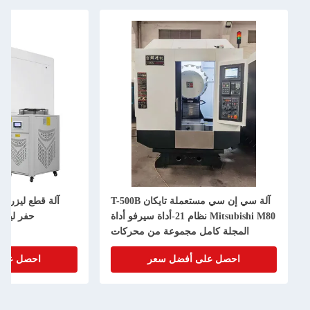
آلة سي إن سي مستعملة تايكان T-500B
آلة قطع ليزر الألومنيوم المقاوم للصد
Mitsubishi M80 نظام 21-أداة سيرفو أداة
حفر ليزر الألياف البصرية 4KW
ة كامل مجموعة من محركات
سيرفو ميتسوبيشي
ل على أفضل سعر
احصل على أفضل سعر