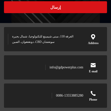
إرسال
الغرفة 118، مبنى شيمينغ للتكنولوجيا، شمال بحيرة
سونغشان CBD، دونغغغوان، الصين
info@gdpowerplus.co
0086-1355388528