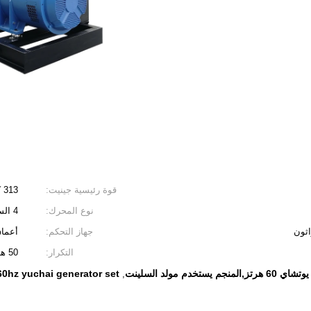
قوة رئيسية جينيت:
313 كيلو فولت أمبير/250 كيلو واط
نوع المحرك:
4 السكتة الدماغية، تبريد المياه
اثون
جهاز التحكم:
أعماق البحا
التكرار:
50 هرتز/60 هرتز
60hz yuchai generator set
,