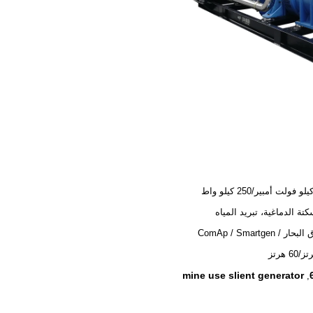
ر / ComAp / Smartgen
mine use slient generator
,