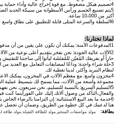
4تصميم هيكل مضغوط، مع قوة إخراج عالية وأداء حماية بيئية ممتازة في حالة نفس التشغيل، عملية آمنة وموثوقة،كفاءة عالية وتوفير الطاقة.
5يتم تصنيع الجسم ورأس الأسطوانة من سبيكة الحديد الصلب
أكبر من 10،000 ساعة.
6السلطة والسرعة المثلى قابلة للتطبيق على نطاق واسع على مختلف الأحجام وأنواع ناقلات البضائع الكبيرة، سفن الحاويات، ناقلات النفط وسفن الهندسة الخ.
لماذا تختارنا:
1المدفوعات الآمنة: يمكنك أن تكون على يقين من أن مدفوعاتك ستكون آمنة ومأمونة.نحن نضمن أن إيداعك أو رصيدك سيكون آمناً بنسبة 100%.
2الآلات عالية الجودة: نحن نفخر بتقديم أعلى نوعية من ا
حاراً أو بفريقك المُعيّن للمُفتَشَة ليأتوا إلى ساحتنا للتفتيش 
3حلّة شراء واحدة: وداعًا لمضايقات التعامل مع العديد من
لنظام التبريد وأكثر، لدينا تغطية لك.
مجموعة واسعة من الآلات، مما يسمح لك بتبسيط عملية الش
5التسليم السريع: بالنسبة للتسليم، نحن سريعون. نحن نف
والفعال،التأكد من وصول آلاتك إليك على الفورأينما كنت في
6خدمة ما بعد البيع الاستثنائية: إن التزامنا بالرضاء الخ
هنا لدعمك في كل خطوة من الطريق، وضمان أن تحصل على
بطاقة:
مولد مواصفات المنجم,مولد للطاقة الثقيلة,مولد طاقة لل