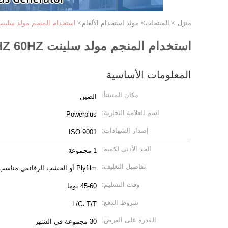
منزل
>
المنتجات
>
مولد استخدام الألغام
>
استخدام المنجم مولد سلينت 50HZ 60HZ مجموعة مولد يوت
استخدام المنجم مولد سلينت 50HZ 60HZ مجموعة مولد يوتشاي
المعلومات الأساسية
مكان المنشأ:
الصين
اسم العلامة التجارية:
Powerplus
إصدار الشهادات:
ISO 9001
الحد الأدنى لكمية:
1 مجموعة
تفاصيل التغليف:
Plyfilm أو الخشب الرقائقي مناسب للشحن البحري
وقت التسليم:
45-60 يوما
شروط الدفع:
L/C، T/T
القدرة على العرض:
30 مجموعة في الشهر