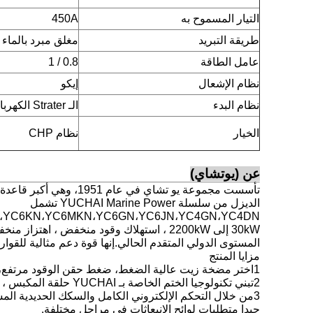
التيار المسموح به
450A
طريقة التبريد
مغلق مبرد بالماء
عامل الطاقة
0.8 / 1
نظام الإشعال
إيكو
نظام البدء
الـ Strater الكهربائي
الخيار
نظام CHP
عن (يوتشاي)
تأسست مجموعة يو تشاي
الديزل من سلسلة YUCHAI Marine Power تشمل
30kW إلى 2200kW ، استهلاك وقود منخفض ، 
المستوى الدولي المتقدم الحالي.إنها قوة دعم مثالية لل
مزايا المنتج
1اختر مضخة زيت عالية الضغط، ضغط حقن الوقود مرتفع، ومؤشر استهلاك الوقود هو أفضل بكثير من المنتجات المحلية مع نفس نطاق الطاقة.
2تبني تكنولوجيا الختم الخاصة بـ YUCHAI حلقة المكبس ، استهلاك المزلق أقل من 50٪ من المنتجات المحلية بنفس النطاق من الطاقة.
3من خلال التحكم الإلكتروني الكامل والسكك الحديدية ال
جيدا متطلبات لوائح الانبعاثات في مراحل مختلفة.