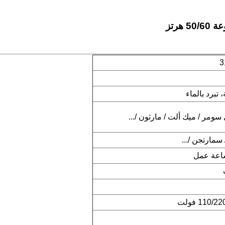
رتز
3
سومر / ميك ألت / مارثون /...
سمارتجن /...