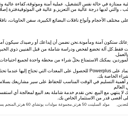
 ، والتي لديها درجة عالية من التعزيز.و عالية في الموثوقيةفترة إصل
لآلات فقط.كل آلة تخضع لفحص ودراسة شاملة من قبل الفنيين ذوي الخبر
والعمل.
 الموردين. يمكنك الاستمتاع بحلّ شراء من محطة واحدة لجميع احتياجات 
4مخزون واسع: مع معظم الآلات في المخزون، يمكنك الاعتماد على Powerplus للحصول على
راء الخاصة بك.
هم أهمية التسليم في الوقت المناسب للحفاظ على سير مشاريعك بسلاسة.
 العالم
اص بك لا ينتهي مع البيع. نحن نقدم خدمة شاملة بعد البيع لمعالجة أي ا
 أقصى قدر من الاستثمار الخاص بك.
تعدين
,
مولد السلينت 50 هرتز,مجموعة مولدات يوتشاي 60 هرتز,المنجم يستخدم مولد السلينت