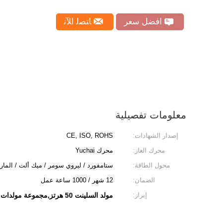
افضل سعر
ﺎﺘﺼﻟ ﺍﻶﻧ
معلومات تفصيلية
إصدار الشهادات:
CE, ISO, ROHS
محرك الغاز:
محرك Yuchai
محول الطاقة:
ستامفورد / ليروي سومر / ميك ألت / المار
الضمان:
12 شهر / 1000 ساعة عمل
إبراز:
مولد السلينت 50 هرتز,مجموعة مولدات يوتشاي 60 هرتز,المنجم يستخدم مولد السلينت