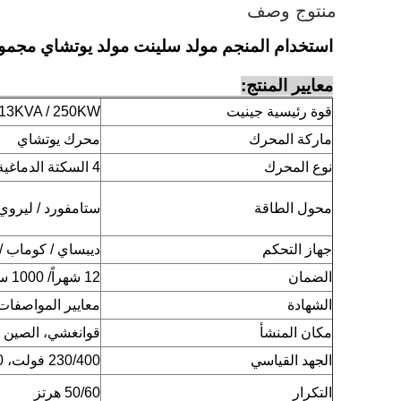
منتوج وصف
استخدام المنجم مولد سلينت مولد يوتشاي مجموعة 50/60 ه
معايير المنتج:
قوة رئيسية جينيت
13KVA / 250KW
ماركة المحرك
محرك يوتشاي
نوع المحرك
4 السكتة الدماغية، تبرد بالماء
محول الطاقة
ستامفورد / ليروي 
جهاز التحكم
ديبساي / كوماب / 
الضمان
12 شهراً/ 1000 ساعة عمل
الشهادة
معايير المواصفات
مكان المنشأ
قوانغشي، الصين
الجهد القياسي
230/400 فولت، 110/220 فولت
التكرار
50/60 هرتز