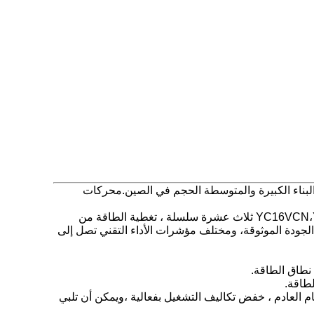
 وتصدير آلات البناء الكبيرة والمتوسطة الحجم في الصين.محركات
YC16VCN،YC16VTDN،YC12VCN،YC12VTDN،YC6CN،YC6TDN،YC6TN،YC6KN،YC6MKN،YC6GN،YC6JN،YC4GN،YC4DN ثلاث عشرة سلسلة ، تغطية الطاقة من
قية، الجودة الموثوقة، ومختلف مؤشرات الأداء التقني تصل إلى
 العادم ، خفض تكاليف التشغيل بفعالية ،ويمكن أن تلبي