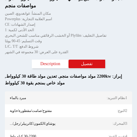
مواصفات منجم
مكان المنشأ: غوانغدونغ، الصين
اسم العلامة التجارية: Powerplus
إصدار الشهادات: CE
الحد الأدنى لكمية: 1
تفاصيل التغليف: Plyfilm أو الخشب الرقائقي مناسب للشحن البحري
وقت التسليم: 45-90 يومًا
شروط الدفع: L/C، T/T
القدرة على العرض: 30 مجموعة في الشهر
تفصيل
Description
إبراز:
2200kw مولد مواصفات منجم
,
تعدين مولد طاقة 30 كيلوواط
,
مولد خاص بمنجم بقوة 30 كيلوواط
1نظام التبريد:
مبرد بالماء
2النوع:
مفتوح/صامت/مقطورة/حاوية
3المحرك:
يوشاي/الكمون/كاتربيلر/رجل/...
4تقييم القوة:
30-2200 كيلو واط