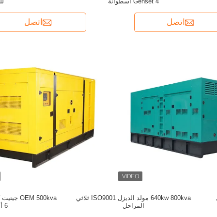
Genset 4 أسطوانة
لل
اتصل
اتصل
640kw 800kva مولد الديزل ISO9001 ثلاثي
EM 500kva
المراحل
6 أسطوانات