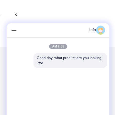
1
info
7:55 AM
Good day, what product are you looking 
for?
الاقسام
حول نا
مولد ديزل
مولد الغاز
مولد الغاز الحيوي
مولد وقود مزدوج