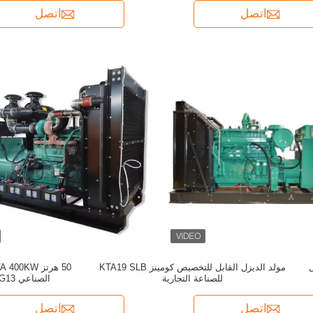
اتصل
اتصل
ل
مولد الديزل القابل للتخصيص كومينز KTA19 SLB
للصناعة التجارية
الصناعي Cummins QSK19-G13
اتصل
اتصل