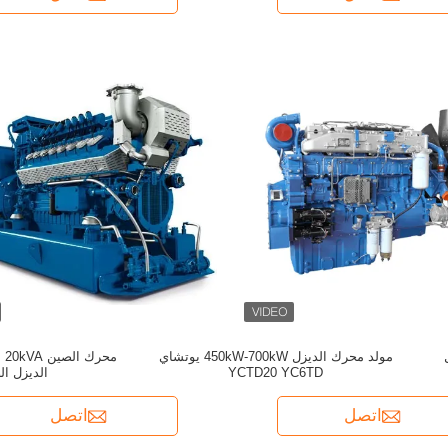
ل
مولد محرك الديزل 450kW-700kW يوتشاي
YCTD20 YC6TD
الديزل ا
اتصل
اتصل