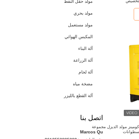
تخصيص
مولد حقل النفط
مولد بحري
مولد مستعمل
المكبس الهوائي
آلة البناء
آلة الزراعة
آلة لحام
مضخة مياه
آلة القطع بالليزر
اتصل بنا
O جينيت كومينز مولد الديزل مجموعة
Marcos Qu