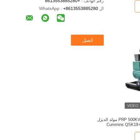
رقم الهاتف :
+8613553885280
ال WhatsApp :
+8613553885280
اتصل
50 هرتز PRP 500KVA 400KW مولد الديزل