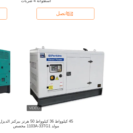
أسطوانة 4 ضربات
اتصل
45 كيلوواط 36 كيلوواط 50 هرتز بيركنز الديزل
مولد 1103A-33TG1 مخصص