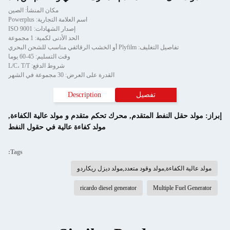
مكان المنشأ: الصين
اسم العلامة التجارية: Powerplus
إصدار الشهادات: ISO 9001
الحد الأدنى لكمية: 1 مجموعة
تفاصيل التغليف: Plyfilm أو الخشب الرقائقي مناسب للشحن البحري
وقت التسليم: 45-60 يوما
شروط الدفع: L/C، T/T
القدرة على العرض: 30 مجموعة في الشهر
تفصيل
Description
إبراز:
مولد حقل النفط المتقدم
,
محرك تحكم متقدم و مولد عالية الكفاءة
,
مولد كفاءة عالية في حقول النفط
Tags:
مولد عالية الكفاءة,مولد وقود متعدد,مولد ديزل ريكاردو
ricardo diesel generator
Multiple Fuel Generator