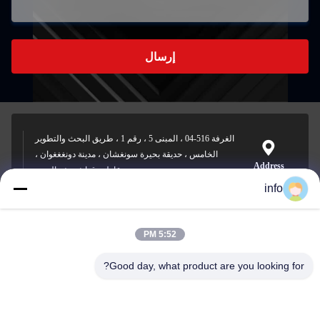
إرسال
الغرفة 516-04 ، المبنى 5 ، رقم 1 ، طريق البحث والتطوير
الخامس ، حديقة بحيرة سونغشان ، مدينة دونغغغوان ،
Address
مقاطعة قوانغدونغ ، الصين
info
5:52 PM
info@gdpowerplus.com
E-mail
Good day, what product are you looking for?