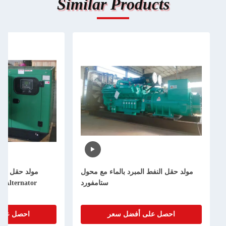
Similar Products
مولد حقل النفط المبرد بالماء مع محول
ستامفورد
Alternator مولد متعدد الأسطوانات
احصل على أفضل سعر
احصل على