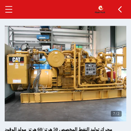
7
/
2
محرك توليد النفط المخصص 50 هرتز/60 هرتز مولد الوقود