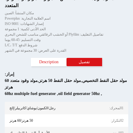
المتعدد
مكان المنشأ: الصين
اسم العلامة التجارية: Powerplus
إصدار الشهادات: ISO 9001
الحد الأدنى لكمية: 1 مجموعة
تفاصيل التغليف: Plyfilm أو الخشب الرقائقي مناسب للشحن البحري
وقت التسليم: 45-60 يوما
شروط الدفع: L/C، T/T
القدرة على العرض: 30 مجموعة في الشهر
تفصيل
Description
إبراز:
مولد حقل النفط التخصيص,مولد حقل النفط 50 هرتز,مولد وقود متعدد 60
هرتز
60hz multiple fuel generator
,
oil field generator 50hz
,
1المحرك:
رجل/الكمون/يوشاي/كاتربيلر/إلخ
2التكرار:
50 هرتز/60 هرتز