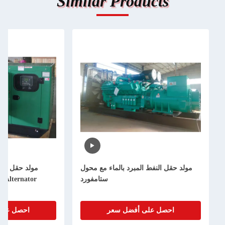
Similar Products
مولد حقل النفط المبرد بالماء مع محول
ستامفورد
Alternator مولد متعدد الأسطوانات
احصل على أفضل سعر
احصل على