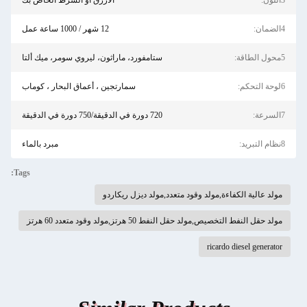
3اللون:
الأزرق أو الشرط الخاص بك
4الضمان:
12 شهر / 1000 ساعة عمل
5محول الطاقة:
ستامفورد، ماراثون، ليروي سومر، ميك ألتا
6لوحة التحكم:
سمارتجين ، أعماق البحار ، كوماب
7السرعة:
720 دورة في الدقيقة/750 دورة في الدقيقة
8نظام التبريد:
مبرد بالماء
Tags:
مولد عالية الكفاءة,مولد وقود متعدد,مولد ديزل ريكاردو
مولد حقل النفط التخصيص,مولد حقل النفط 50 هرتز,مولد وقود متعدد 60 هرتز
ricardo diesel generator