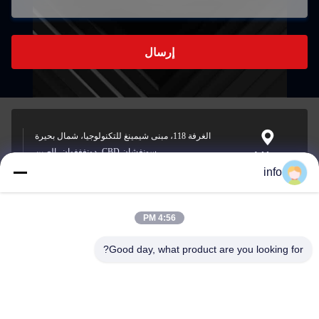
إرسال
الغرفة 118، مبنى شيمينغ للتكنولوجيا، شمال بحيرة
سونغشان CBD، دونغغغوان، الصين
Address
info
4:56 PM
info@gdpowerplus.com
E-mail
Good day, what product are you looking for?
0086-13553885280
Phone