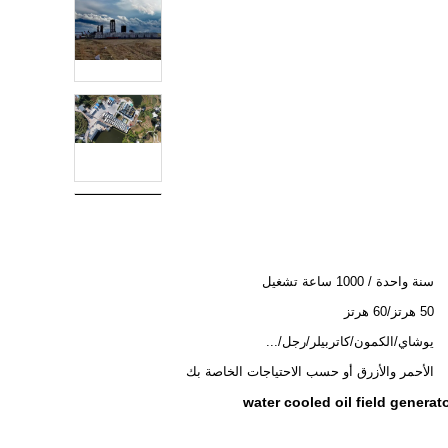
سنة واحدة / 1000 ساعة تشغيل
50 هرتز/60 هرتز
يوشاي/الكمون/كاتربيلر/رجل/...
الأحمر والأزرق أو حسب الاحتياجات الخاصة بك
water cooled oil field generat