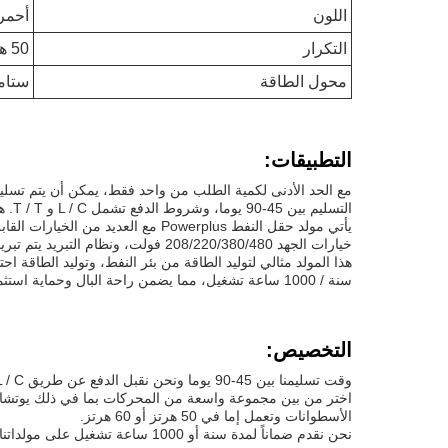
اللون
أحمر
التكرار
50 هرتز/60 هرتز
محول الطاقة
ستامف
التطبيقات:
التسليم بين 45-90 يوما، وشروط الدفع تشمل L / C و T / T. هذا المنتج لديه القدرة على توفير 30 مجموعة في الشهر، مما يجعله متاحا بسهولة لاحتياجات حقول النفط الخاصة بك.
خيارات الجهد 208/220/380/480 فولت، ونظام التبريد يتم تبريده بالماء. طريقة البدء الكهربائية، مما يضمن البدء بسهولة وموثوقية.
هذا المولد مثالي لتوليد الطاقة من بئر النفط، وتوليد الطاقة ا
سنة / 1000 ساعة تشغيل، مما يضمن راحة البال وحماية استثماراتك.
التخصيص:
وقت تسليمنا بين 45-90 يوما ونحن نقبل الدفع عن طريق L / C أو T / T. قدرتنا على التوريد تصل إلى 30 مجموعة في الشهر.
اختر من بين مجموعة واسعة من المحركات بما في ذلك يوتشاي، 
الأسطوانات وتعمل إما في 50 هرتز أو 60 هرتز.
نحن نقدم ضماناً لمدة سنة أو 1000 ساعة تشغيل على مولداتنا. اتصل بنا اليوم لتخصيص مولدك لتتناسب مع احتياجاتك الخاصة.