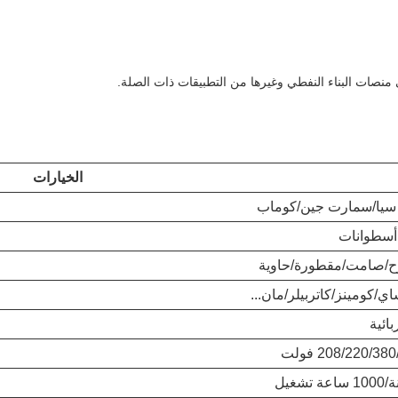
منصات البناء النفطي وغيرها من التطبيقات ذات الصلة.
الخيارات
سيا/سمارت جين/كوماب
أسطوانات
ح/صامت/مقطورة/حاوية
اي/كومينز/كاتربيلر/مان...
بائية
208/220/38 فولت