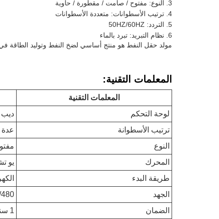
النوع: مفتوح / صامت / مقطورة / حاوية
ترتيب الأسطوانات: متعددة الأسطوانات
التردد: 50HZ/60HZ
نظام التبريد: تبرد بالماء
مولد حقل النفط هو منتج أساسي لضخ النفط وتوليد الطاقة في 
المعلمات التقنية:
المعلمات التقنية
لوحة التحكم
ديب 
ترتيب الأسطوانة
عدة 
النوع
مفتو
المحرك
يو تش
طريقة البدء
الكهر
الجهد
0/480
الضمان
1 سنة/1000 ساعة تشغيل