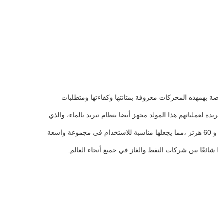
صة بهمهذه المحركات معروفة بمتانتها وكفاءتها ومتطلبات
يار من بين 208 و 220 و 380 و 480 فولت لتلبية متطلبات الطاقة الفريدة لعملياتهم.هذا المولد مجهز أيضا بنظام تبريد بالماء، والذي
تم تصميم مولد حقل النفط بتنظيم متعدد الأسطوانات ، مما يوفر طاقة إنتاج سلسة ومستقرة. هذا المولد متوفر أيضًا في خيارات تردد 50 هرتز و 60 هرتز ،مما يجعلها مناسبة للاستخدام في مجموعة واسعة
 شائعًا بين شركات النفط والغاز في جميع أنحاء العالم.