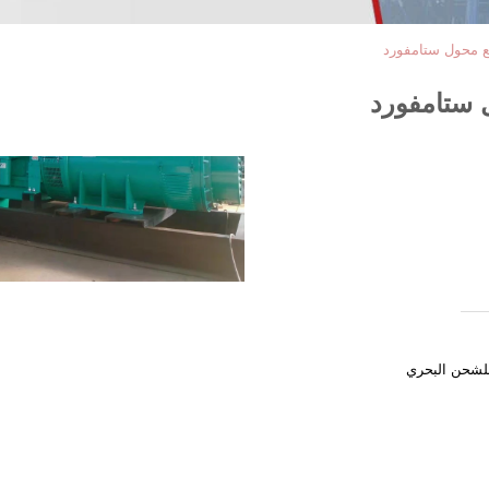
مع محول ستامفورد
ل ستامفورد