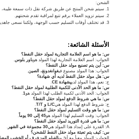
الشحن:
سيتم شحن المنتج عن طريق شركة نقل ذات سمعة طيبة، مثل 
سيتم تزويد العملاء برقم تتبع لمراقبة تقدم شحنتهم.
قد تختلف أوقات التسليم حسب الوجهة، ولكننا نسعى جاهدين
الأسئلة الشائعة:
س: ما هو اسم العلامة التجارية لمولد حقل النفط؟
الجواب: اسم العلامة التجارية لهذا المولد هو
باور بلوس
.
س: أين يتم تصنيع مولد حقل النفط؟
الجواب: هذا المولد مصنوع في
غوانغدونغ، الصين
.
س: هل مولد حقل النفط لديه أي شهادة؟
ج: نعم، هذا المولد لديه
شهادة CE
.
س: ما هو الحد الأدنى للكمية الطلبية لمولد حقل النفط؟
الجواب: الحد الأدنى لكمية الطلب لهذا المولد هو
1
.
س: ما هي شروط الدفع لمولد حقل النفط؟
ج: شروط الدفع لهذا المولد هي
L/C و T/T
.
س: ما هو وقت التسليم لمولد حقل النفط؟
الجواب: وقت التسليم لهذا المولد هو
45 إلى 90 يوماً
.
س: ما هي قدرة التوريد لمولد حقل النفط؟
A: القدرة على إمداد هذا المولد هي
30 مجموعة في الشهر
.
س: كيف يتم تعبئة مولد حقل النفط للشحن؟
الجواب: المولّد معبأ مع أيّ من
الفيلم المزخرف أو الخشب المعي