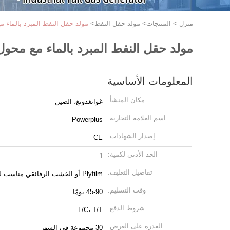
منزل
>
المنتجات
>
مولد حقل النفط
>
مولد حقل النفط المبرد بالماء 
مولد حقل النفط المبرد بالماء مع محو
المعلومات الأساسية
مكان المنشأ:
غوانغدونغ، الصين
اسم العلامة التجارية:
Powerplus
إصدار الشهادات:
CE
الحد الأدنى لكمية:
1
تفاصيل التغليف:
Plyfilm أو الخشب الرقائقي مناسب للشحن البحري
وقت التسليم:
45-90 يومًا
شروط الدفع:
L/C، T/T
القدرة على العرض:
30 مجموعة في الشهر