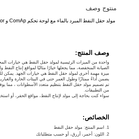
منتوج وصف
مولد حقل النفط المبرد بالماء مع لوحة تحكم ComAp و Stamford alternator
وصف المنتج:
واحدة من الميزات الرئيسية لمولد حقل النفط هي خيارات المحرك
الصيانة المنخفضة، مما يجعلها خيارًا مثاليًا لمواقع إنتاج النفط و
يضمن أداءً ممتازًا وطول العمر حتى في البيئات الحارة والغبارية
من التطبيقات.
سواء كنت بحاجة إلى مولد لإنتاج النفط، مواقع الحفر، أو استخراج
الخصائص:
اسم المنتج: مولد حقل النفط
اللون: أحمر، أزرق، أو حسب متطلباتك