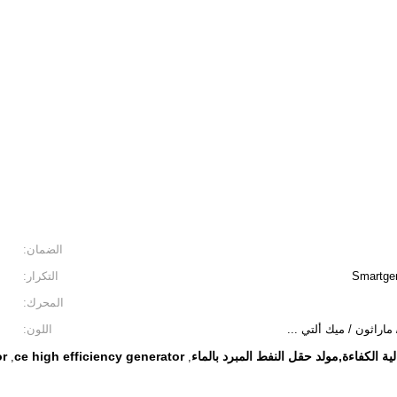
الضمان:
التكرار:
المحرك:
اراثون / ميك ألتي ...
اللون:
ة الكفاءة,مولد حقل النفط المبرد بالماء
ce high efficiency generator
or
,
,