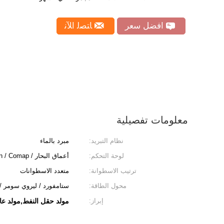
افضل سعر
ﺎﺘﺼﻟ ﺍﻶﻧ
معلومات تفصيلية
نظام التبريد:
مبرد بالماء
لوحة التحكم:
أعماق البحار / Smartgen / Comap
ترتيب الاسطوانة:
متعدد الاسطوانات
محول الطاقة:
ستامفورد / ليروي سومر / م
إبراز:
مولد حقل النفط,مولد عالي