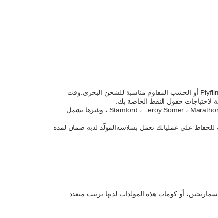
مع الحد الأدنى لكمية الطلب من واحد فقط، يمكن أن يتم تسليم مولد حقل النفط Powerplus إلى حقل النفط الخاص بك بسرعة وكفاءة في Plyfilm أو الخشب المقاوم مناسبة للشحن البحري.وقت
يأتي مولد حقل النفط Powerplus مع العديد من الخيارات القابلة للتخصيص لتناسب متطلباتك المحددة. تشمل خيارات المحولات Stamford ، Leroy Somer ، Marathon ، Mecc Alte ، وغيرها.تشمل
اقة للحفاظ على عملياتك تعمل بسلاسةالمولّد لديه ضمان لمدة
مارتجين، أو كوماب.هذه المولدات لديها ترتيب متعدد