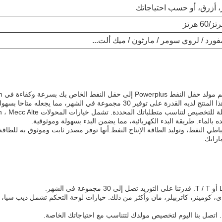
، أزرق، أو حسب احتياجاتك
ورد / لروي سومر / مارثون / ميك ألت...
حتياطي النفط، وتوليد الطاقة الإنتاج النفط.أنها توفر مصدر ثابت وموثوق به للط
كومينز، كاتربيلر، مان وأكثر من ذلك. خيارات لوحة التحكم تشمل ديب سيا، س