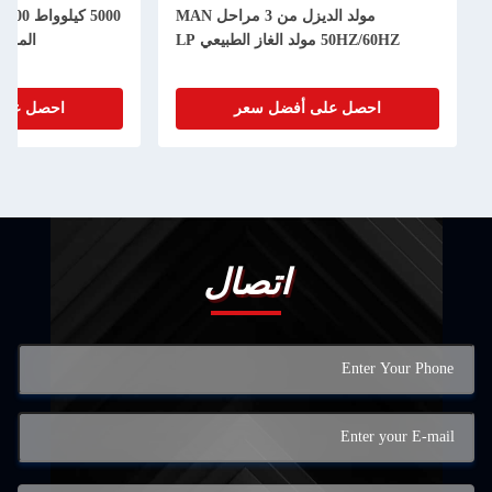
ولد الديزل من 3 مراحل MAN
5000 كيلوواط 14000 كيلوواط مولد الوقود
المزدوج 12CM46DF محرك
VCM46DF مولد كهربائي مزدوج الوقود
احصل على أفضل سعر
احصل