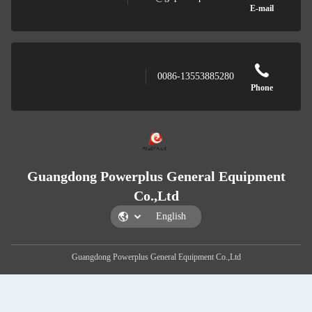
Guangdong Power
Guangdong Powerp