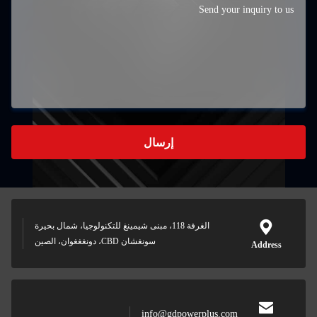
بنى شيمينغ للتكنولوجيا، شمال بحيرة
غغغوان، الصين