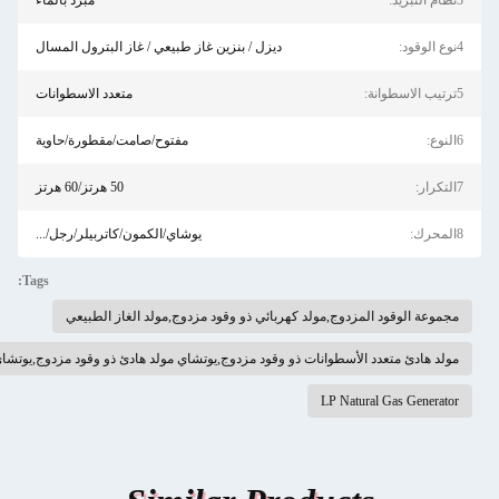
مبرد بالماء
ديزل / بنزين غاز طبيعي / غاز البترول المسال
متعدد الاسطوانات
مفتوح/صامت/مقطورة/حاوية
50 هرتز/60 هرتز
يوشاي/الكمون/كاتربيلر/رجل/...
Tags:
ج,مولد كهربائي ذو وقود مزدوج,مولد الغاز الطبيعي
طوانات ذو وقود مزدوج,يوتشاي مولد هادئ ذو وقود مزدوج,يوتشاي صامت مولد وقود مزدوج
LP 