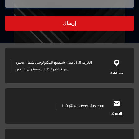
إرسال
الغرفة 118، مبنى شيمينغ للتكنولوجيا، شمال بحيرة
سونغشان CBD، دونغغغوان، الصين
info@gdpowerplu