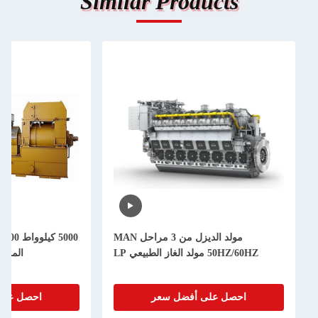
Similar Produc
مولد الديزل من 3 مراحل MAN
5000 كيلوواط 14000 كيلوواط مولد الوقود
يعي LP
المزدوج 12CM46DF محرك
على أفضل سعر
احصل على أفضل سعر