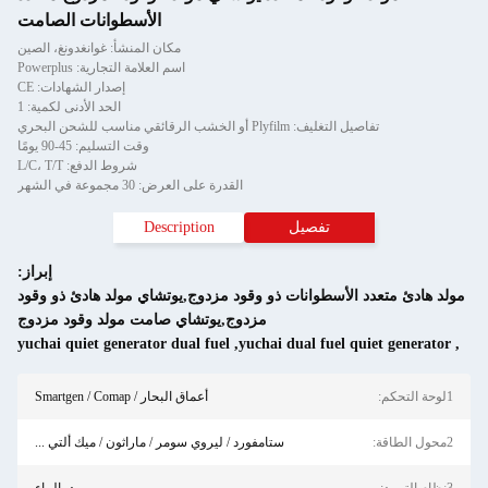
الأسطوانات الصامت
مكان المنشأ: غوانغدونغ، الصين
اسم العلامة التجارية: Powerplus
إصدار الشهادات: CE
الحد الأدنى لكمية: 1
شب الرقائقي مناسب للشحن البحري
وقت التسليم: 45-90 يومًا
شروط الدفع: L/C، T/T
القدرة على العرض: 30 مجموعة في الشهر
تفصيل
Description
إبراز:
سطوانات ذو وقود مزدوج,يوتشاي مولد هادئ ذو وقود
مزدوج,يوتشاي صامت مولد وقود مزدوج
yuchai quiet generator dual fuel
,
yuchai dual fu
أعماق البحار / Smartgen / Comap
ستامفورد / ليروي سومر / ماراثون / ميك ألتي ...