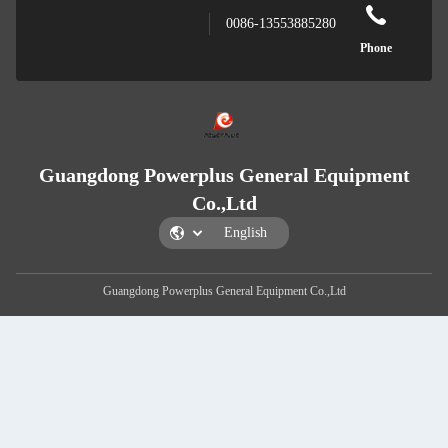
0086-135538
Guangdong Powerplus Genera
Co.,Ltd
Guangdong Powerplus General Equipment 