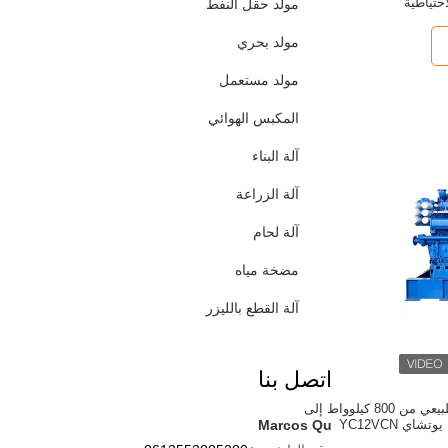
احتياطية
مولد حقل النفط
مولد بحري
مولد مستعمل
المكبس الهوائي
آلة البناء
آلة الزراعة
آلة لحام
مضخة مياه
آلة القطع بالليزر
اتصل بنا
توليد الغاز والغاز الطبيعي من 800 كيلوواط إلى
Marcos Qu