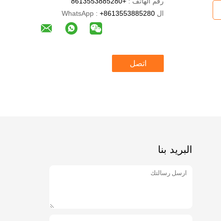
رقم الهاتف :
+8613553885280
ال WhatsApp :
+8613553885280
اتصل
البريد بنا