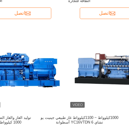
الطاقة للتجارة
ال
اتصل
اتصل
1000كيلوواط ~ 1100كيلوواط غاز طبيعي جينيت يو
تشاي YC16VTDN 6 أسطوانة
1000 كيلوواط يوتشاي YC12VCN