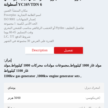
YC16VTDN 6 أسطوانة
مكان المنشأ: الصين
اسم العلامة التجارية: Powerplus
إصدار الشهادات: ISO 9001
الحد الأدنى لكمية: 1 مجموعة
تفاصيل التغليف: Plyfilm أو الخشب الرقائقي مناسب للشحن البحري
وقت التسليم: 45-60 يوما
شروط الدفع: L/C، T/T
القدرة على العرض: 30 مجموعة في الشهر
تفصيل
Description
إبراز:
مولد غاز 1000 كيلوواط,مجموعات مولدات محركات 1000 كيلوواط,مولد
غاز 1100 كيلوواط
1100kw gas generator
,
1000kw engine generator sets
,
1محرك ديزل:
يوشاي
2فرينكوسي:
50/60 هرتز