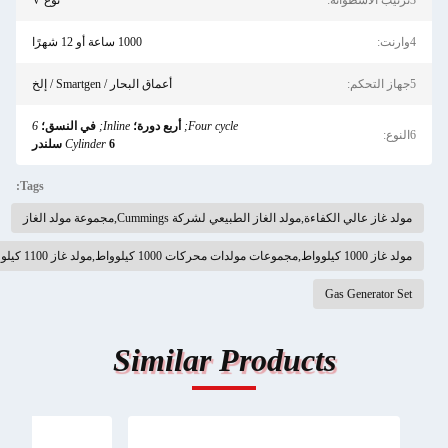
3ترتيب الاسطوانة:
نوع V
4وارنت:
1000 ساعة أو 12 شهرًا
5جهاز التحكم:
أعماق البحار / Smartgen / إلخ
Four cycle;
أربع دورة؛
Inline;
في النسق؛
6
6النوع:
6 سلندر
Cylinder
Tags:
مولد غاز عالي الكفاءة,مولد الغاز الطبيعي لشركة Cummings,مجموعة مولد الغاز
مولد غاز 1000 كيلوواط,مجموعات مولدات محركات 1000 كيلوواط,مولد غاز 1100 كيلوواط
Gas Generator Set
Similar Products