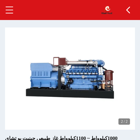
2
/
2
1000كيلوواط ~ 1100كيلوواط غاز طبيعي جينيت يو تشاي