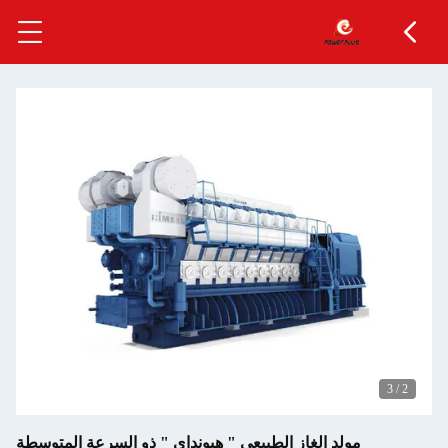
بيعي " هيونداي " ذو السرعة المتوسطة