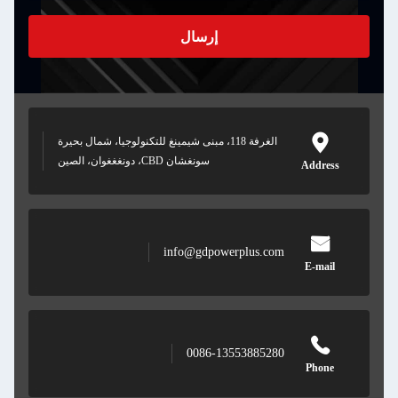
إرسال
الغرفة 118، مبنى شيمينغ للتكنولوجيا، شمال بحيرة
سونغشان CBD، دونغغغوان، الصين
info@gdpower
0086-135