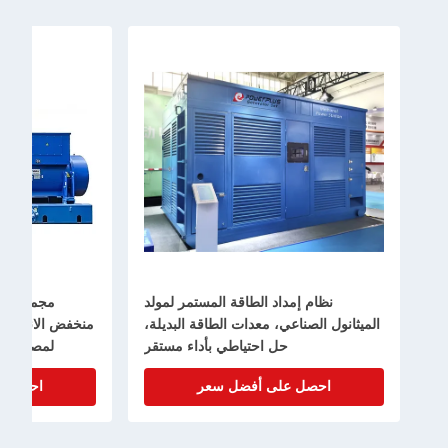
الطاقة المستمر لمولد
مجموعة مولد غاز طبيعي غاز حيوي
معدات الطاقة البديلة،
منخفض الانبعاثات 2000kw 2mw 2500kva
احتياطي بأداء مستقر
لمصدر الطاقة المستمر في المصنع
 أفضل سعر
احصل على أفضل سعر