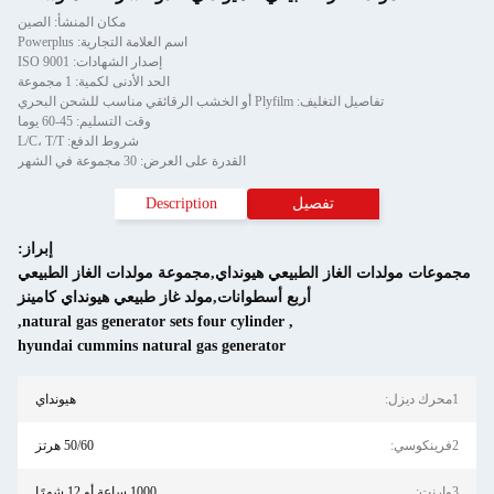
مكان المنشأ: الصين
اسم العلامة التجارية: Powerplus
إصدار الشهادات: ISO 9001
الحد الأدنى لكمية: 1 مجموعة
ري
وقت التسليم: 45-60 يوما
شروط الدفع: L/C، T/T
القدرة على العرض: 30 مجموعة في الشهر
Description
إبراز:
يعي هيونداي,مجموعة مولدات الغاز الطبيعي
ع أسطوانات,مولد غاز طبيعي هيونداي كامينز
,
natural gas generator sets four cylinder
,
hyundai cummins natural gas generator
هيونداي
50/60 هرتز
1000 ساعة أو 12 شهرًا