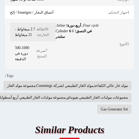
أعماق البحار / Smartgen / إلخ
أربع دورة؛
Inline;
6الطاقة
2.7 ميغاواط -
نسق؛
6 Cylinder
6
الخارجة:
21 ميغاواط
سلندر
500-1000
7سرعة
دورة في
المنتج:
الدقيقة
Tags:
ركة Cummings,مجموعة مولد الغاز
ي هيونداي,مجموعة مولدات الغاز الطبيعي أربع أسطوانات,مولد غاز طبيعي هيونداي كامينز
Similar Pro