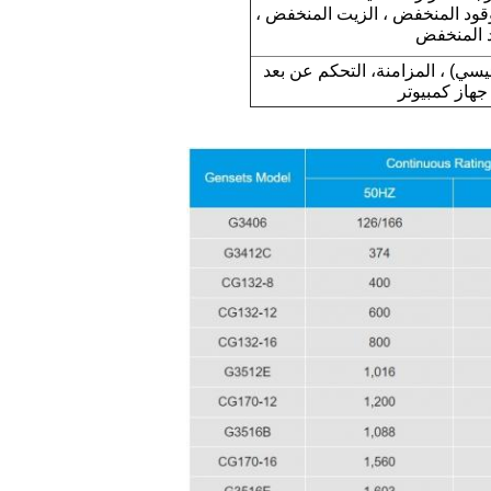
لوقود المنخفض ، الزيت المنخفض ،
د المنخفض
رئيسي) ، المزامنة، التحكم عن بعد
هاز كمبيوتر