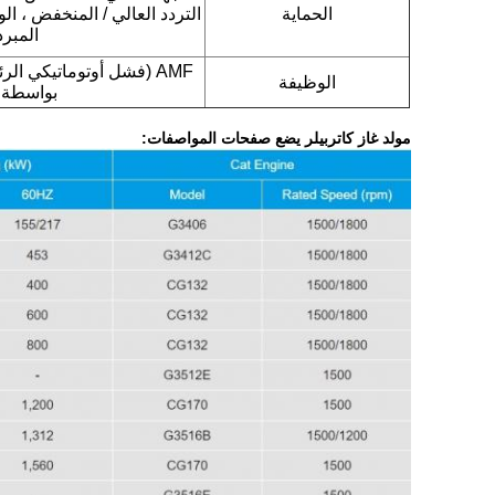
الحماية
التردد العالي / المنخفض ، ا
المبر
AMF (فشل أوتوماتيكي ال
الوظيفة
بواسطة ج
مولد غاز كاتربيلر يضع صفحات المواصفات: