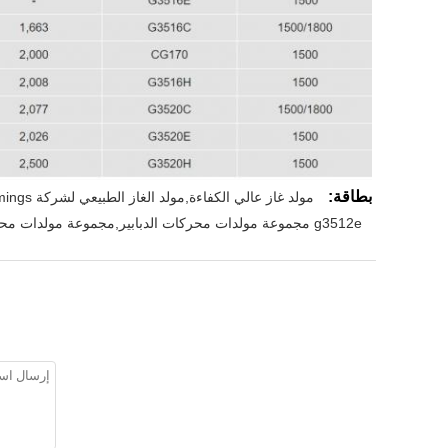
بطاقة:
مولد غاز عالي الكفاءة,مولد الغاز الطبيعي لشركة Cummings,مجموعة مولد الغاز
g3512e مجموعة مولدات محركات الدبابير,مجموعة مولدات محركات اليرقات 126kw,مولد غاز طبيعي بقوة 2500 كيلوواط