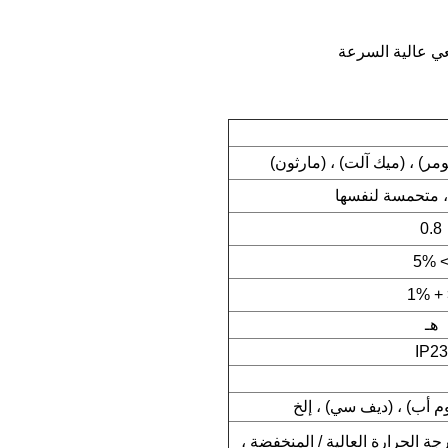
ر) ، (ميك آلت) ، (مارثون)
 متحمسة لنفسها
0.8
> 5
< + 
هـ
IP23
 أب) ، (ديف سي) ، إلخ
جة الحرارة العالية / المنخفضة ،