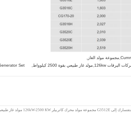
,
enerator Set
,