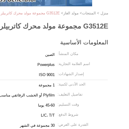
منزل
>
المنتجات
>
مولد الغاز
>
G3512E مجموعة مولد محرك كاتربيلر 126kW-2500 KW مولد غاز طبيعي
G3512E مجموعة مولد محرك كاتربيلر 126kW-2500 KW مولد غاز طبيعي
المعلومات الأساسية
مكان المنشأ:
الصين
اسم العلامة التجارية:
Powerplus
إصدار الشهادات:
ISO 9001
الحد الأدنى لكمية:
1 مجموعة
تفاصيل التغليف:
Plyfilm أو الخشب الرقائقي مناسب للشحن البحري
وقت التسليم:
45-60 يوما
شروط الدفع:
L/C، T/T
القدرة على العرض:
30 مجموعة في الشهر