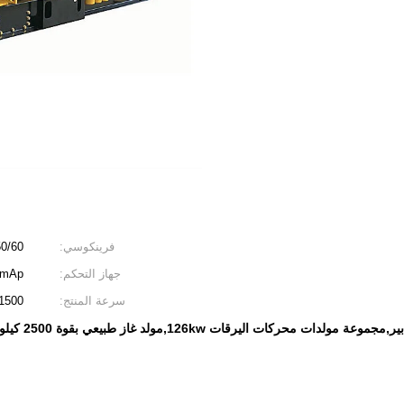
فرينكوسي:
50/60 هرت
جهاز التحكم:
en، ComAp
سرعة المنتج:
1500 دورة في الدقيق