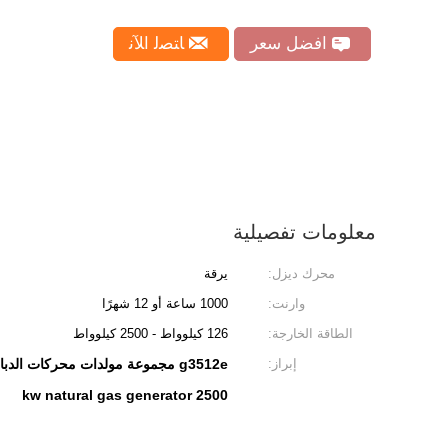
افضل سعر
ﺎﺘﺼﻟ ﺍﻶﻧ
معلومات تفصيلية
محرك ديزل:
يرقة
وارنت:
1000 ساعة أو 12 شهرًا
الطاقة الخارجة:
126 كيلوواط - 2500 كيلوواط
إبراز:
g3512e مجموعة مولدات محركات الدبابير,مجموعة مولدات محركات اليرقات 126kw,مولد غاز طبيعي بقوة 2500 كيلوواط
2500 kw natural gas generator