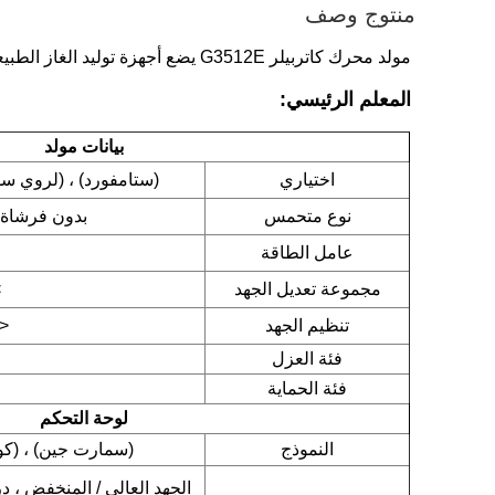
منتوج وصف
مولد محرك كاتربيلر G3512E يضع أجهزة توليد الغاز الطبيعي عالية السرعة
المعلم الرئيسي:
بيانات مولد
اختياري
(ستامفورد) ، (لروي سوم
نوع متحمس
بدون فرشاة،
عامل الطاقة
مجموعة تعديل الجهد
%
تنظيم الجهد
1%
فئة العزل
فئة الحماية
لوحة التحكم
النموذج
(سمارت جين) ، (كوم
الجهد العالي / المنخفض ، در