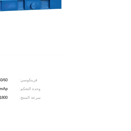
فرينكوسي:
50/60 هرت
وحدة التحكم:
en، ComAp
سرعة المنتج:
1500-1800 د