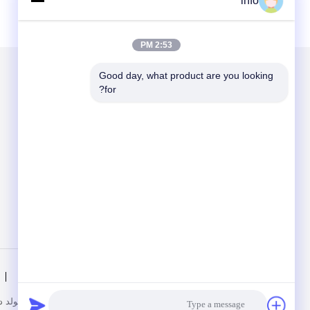
info
2:53 PM
Good day, what product are you looking 
for?
الاقسام
حول نا
مولد ديزل
مولد الغاز
مولد الغاز الحيوي
مولد وقود مزدوج
منزل
المنتجات
الصين جيّد جودة مولد ديزل المزود. © 2024 - 2026 . All Rights Reserved