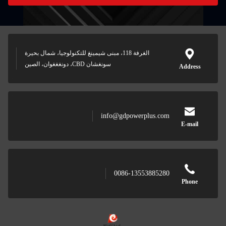
الغرفة 118، مبنى شيمينغ للتكنولوجيا، شمال بحيرة
سونغشان CBD، دونغغغوان، الصين
info@gdpowerplus.
0086-13553885