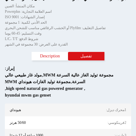
مكان المنشأ: الصين
اسم العلامة التجارية: Powerplus
إصدار الشهادات: ISO 9001
الحد الأدنى لكمية: 1 مجموعة
أو الخشب الرقائقي مناسب للشحن البحري
وقت التسليم: 45-60 يوما
شروط الدفع: L/C، T/T
القدرة على العرض: 30 مجموعة في الشهر
تفصيل
Description
إبراز:
مجموعة توليد الغاز عالية السرعة MWM,مولد غاز طبيعي عالي
السرعة,مجموعة توليد الغازات هيونداي MWM
,
high speed natural gas powered generator
,
hyundai mwm gas genset
هيونداي
50/60 هرتز
1000 ساعة أو 12 شهرًا