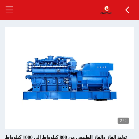
توليد الغاز والغاز الطبيعي من 800 كيلوواط إلى 1000 كيلوواط