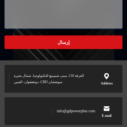
سال
رفة 118، مبنى شيمينغ للتكنولوجيا، شمال بحيرة
سونغشان CBD، دونغغغوان، الصين
info@