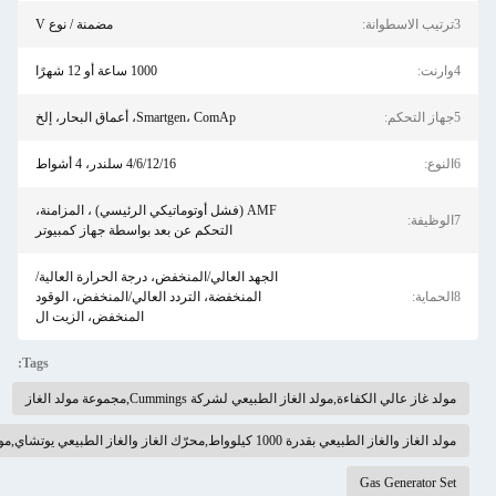
مضمنة / نوع V
1000 ساعة أو 12 شهرًا
Smartgen، ComAp، أعماق البحار، إلخ
4/6/12/16 سلندر، 4 أشواط
AMF (فشل أوتوماتيكي الرئيسي) ، المزامنة،
التحكم عن بعد بواسطة جهاز كمبيوتر
د العالي/المنخفض، درجة الحرارة العالية/
لمنخفضة، التردد العالي/المنخفض، الوقود
المنخفض، الزيت ال
Tags:
C,مجموعة مولد الغاز