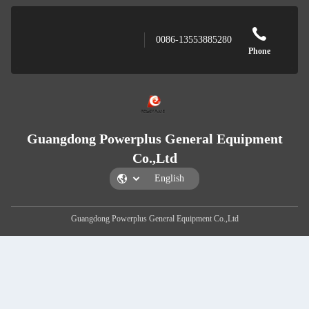
0
Guangdong Powerplus
Co.,
Guangdong Powerplus Gene