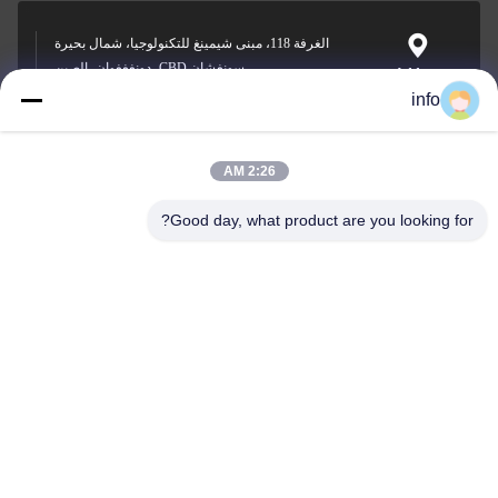
الغرفة 118، مبنى شيمينغ للتكنولوجيا، شمال بحيرة
سونغشان CBD، دونغغغوان، الصين
Address
info
2:26 AM
info@gdpowerplus.com
E-mail
Good day, what product are you looking for?
0086-13553885280
Phone
Guangdong Powerplus General Equipment