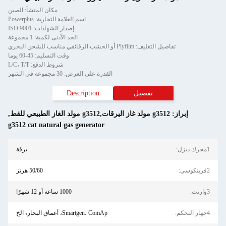
مكان المنشأ: الصين
اسم العلامة التجارية: Powerplus
إصدار الشهادات: ISO 9001
الحد الأدنى لكمية: 1 مجموعة
تفاصيل التغليف: Plyfilm أو الخشب الرقائقي مناسب للشحن البحري
وقت التسليم: 45-60 يوما
شروط الدفع: L/C، T/T
القدرة على العرض: 30 مجموعة في الشهر
تفصيل
Description
إبراز:
g3512 مولد غاز اليرقات,g3512 مولد الغاز الطبيعي للقط
,
g3512 cat natural gas generator
1محرك ديزل:
يرقة
2فرينكوسي:
50/60 هرتز
3وارنت:
1000 ساعة أو 12 شهرًا
4جهاز التحكم:
Smartgen، ComAp، أعماق البحار، الخ