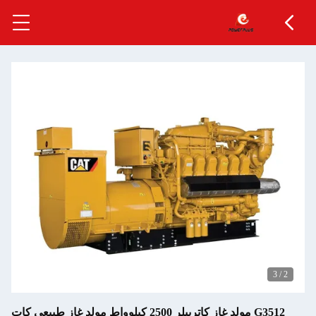
3
/
2
G3512 مولد غاز كاتربيلر 2500 كيلوواط مولد غاز طبيعي كات