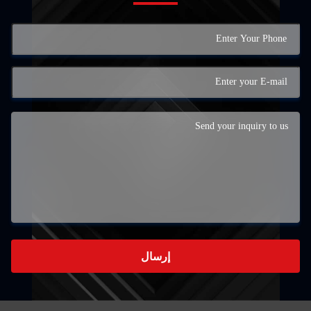
إرسال